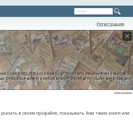
Регистрация
ниг с сайта
http://bibe.ru
и Вам будут приходить уведомления о выходе
пама. Отписаться можно в любой момент, перейдя по ссылке внизу каждого
Скрыть блок выше
указать в своем профайле, показывать Вам такие книги или