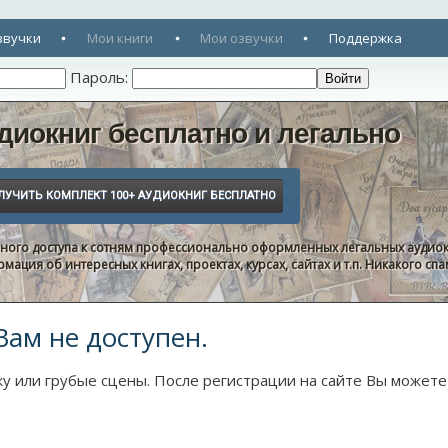
звучки
Мои книги
Мои озвучки
Поддержка
Пароль:
диокниг бесплатно и легально
нного доступа к сотням профессионально оформленных легальных аудиок
ация об интересных книгах, проектах, курсах, сайтах и т.п. Никакого с
Вам не доступен.
у или грубые сцены. После регистрации на сайте Вы можете 