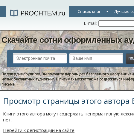
Список книг
Лучшие о
E-mail:
Скачайте сотни оформленных ау
Подтвердив подписку, Вы получите пароль для бесплатного неограниче
новых бесплатных аудиокниг. В письмах может так же содержаться информ
письма.
Просмотр страницы этого автора 
Книги этого автора могут содержать ненормативную лексик
нет.
Перейти к регистрации на сайте