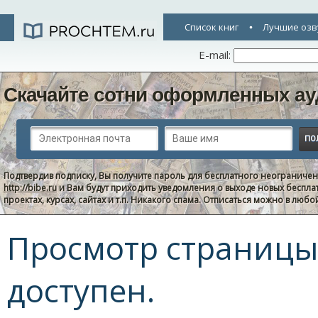
Список книг
Лучшие озв
E-mail:
Скачайте сотни оформленных ау
Подтвердив подписку, Вы получите пароль для бесплатного неограниче
http://bibe.ru
и Вам будут приходить уведомления о выходе новых беспла
проектах, курсах, сайтах и т.п. Никакого спама. Отписаться можно в люб
Просмотр страницы 
доступен.