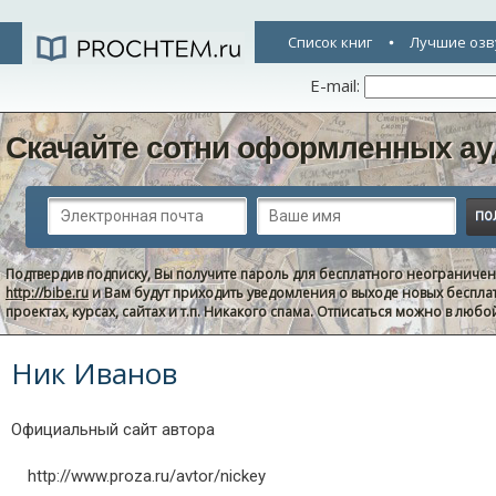
Список книг
Лучшие озв
E-mail:
Скачайте сотни оформленных ау
Подтвердив подписку, Вы получите пароль для бесплатного неограниче
http://bibe.ru
и Вам будут приходить уведомления о выходе новых беспла
проектах, курсах, сайтах и т.п. Никакого спама. Отписаться можно в люб
Ник Иванов
Официальный сайт автора
http://www.proza.ru/avtor/nickey