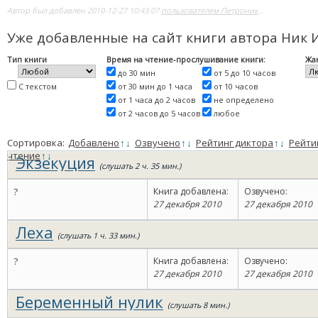
Автор был добавлен 2010-12-27 10:43:07
пользователем Петроник
..
Уже добавленные на сайт книги автора Ник 
Тип книги
Время на чтение-прослушивание книги:
Жа
до 30 мин
от 5 до 10 часов
С текстом
от 30 мин до 1 часа
от 10 часов
от 1 часа до 2 часов
не определено
от 2 часов до 5 часов
любое
Сортировка:
Добавлено
↑
↓
Озвучено
↑
↓
Рейтинг диктора
↑
↓
Рейти
чтение
↑
↓
Экзекуция
(слушать 2 ч. 35 мин.)
?
Книга добавлена:
Озвучено:
27 декабря 2010
27 декабря 2010
Леха
(слушать 1 ч. 33 мин.)
?
Книга добавлена:
Озвучено:
27 декабря 2010
27 декабря 2010
Беременный нулик
(слушать 8 мин.)