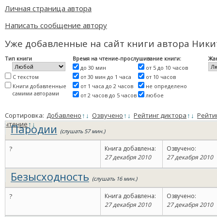
Личная страница автора
Написать сообщение автору
Уже добавленные на сайт книги автора Ники
Тип книги
Время на чтение-прослушивание книги:
Жа
до 30 мин
от 5 до 10 часов
С текстом
от 30 мин до 1 часа
от 10 часов
Книги добавленные
от 1 часа до 2 часов
не определено
самими авторами
от 2 часов до 5 часов
любое
Сортировка:
Добавлено
↑
↓
Озвучено
↑
↓
Рейтинг диктора
↑
↓
Рейти
чтение
↑
↓
Пародии
(слушать 57 мин.)
?
Книга добавлена:
Озвучено:
27 декабря 2010
27 декабря 2010
Безысходность
(слушать 16 мин.)
?
Книга добавлена:
Озвучено:
27 декабря 2010
27 декабря 2010