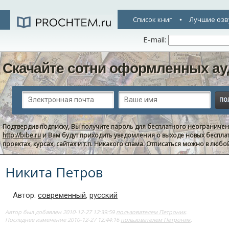
Список книг
Лучшие озв
E-mail:
Скачайте сотни оформленных ау
Подтвердив подписку, Вы получите пароль для бесплатного неограниче
http://bibe.ru
и Вам будут приходить уведомления о выходе новых беспла
проектах, курсах, сайтах и т.п. Никакого спама. Отписаться можно в люб
Никита Петров
Автор:
современный
,
русский
Автор был добавлен 2010-12-27 12:39:59
пользователем Петроник
.
Последнее изменение 2010-12-27 12:44:16
пользователем Петроник
.