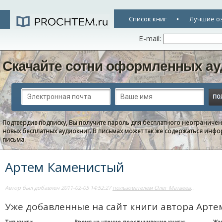
Список книг
Лучшие о
E-mail:
Скачайте сотни оформленных ау
Подтвердив подписку, Вы получите пароль для бесплатного неограниче
новых бесплатных аудиокниг. В письмах может так же содержаться информ
письма.
Артем Каменистый
Автор был добавлен 2011-02-05 14:52:27
пользователем Олег Матвеев
..
Уже добавленные на сайт книги автора Арт
Тип книги
Время на чтение-прослушивание книги:
Жа