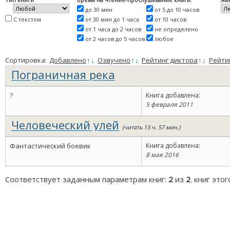
до 30 мин
от 5 до 10 часов
С текстом
от 30 мин до 1 часа
от 10 часов
от 1 часа до 2 часов
не определено
от 2 часов до 5 часов
любое
Сортировка:
Добавлено
↑
↓
Озвучено
↑
↓
Рейтинг диктора
↑
↓
Рейти
Пограничная река
?
Книга добавлена:
5 февраля 2011
Человеческий улей
(читать 13 ч. 57 мин.)
Фантастический боевик
Книга добавлена:
8 мая 2016
Соответствует заданным параметрам книг:
2
из
2
. книг это