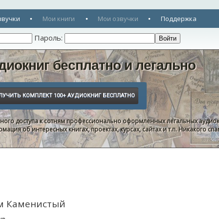
звучки
Мои книги
Мои озвучки
Поддержка
Пароль:
диокниг бесплатно и легально
нного доступа к сотням профессионально оформленных легальных аудиок
ация об интересных книгах, проектах, курсах, сайтах и т.п. Никакого с
ем Каменистый
нр