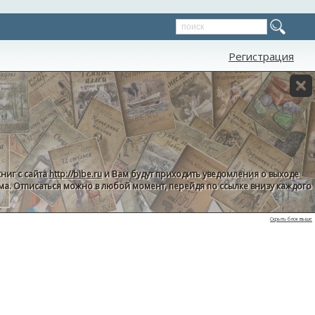
Регистрация
ниг с сайта
http://bibe.ru
и Вам будут приходить уведомления о выходе
пама. Отписаться можно в любой момент, перейдя по ссылке внизу каждого
Скрыть блок выше