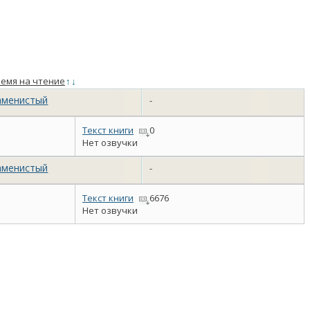
емя на чтение
↑
↓
аменистый
-
Текст книги
0
Нет озвучки
аменистый
-
Текст книги
6676
Нет озвучки