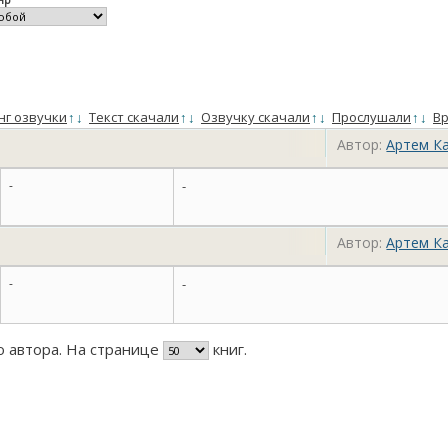
нг озвучки
↑
↓
Текст скачали
↑
↓
Озвучку скачали
↑
↓
Прослушали
↑
↓
Вр
Автор:
Артем К
-
-
Автор:
Артем К
-
-
го автора. На странице
книг.