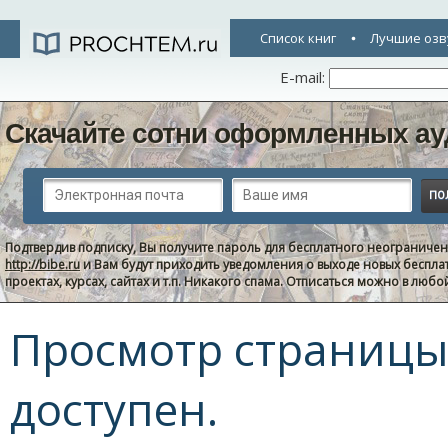
Список книг
Лучшие озв
E-mail:
Скачайте сотни оформленных ау
Подтвердив подписку, Вы получите пароль для бесплатного неограниче
http://bibe.ru
и Вам будут приходить уведомления о выходе новых беспла
проектах, курсах, сайтах и т.п. Никакого спама. Отписаться можно в люб
Просмотр страницы 
доступен.