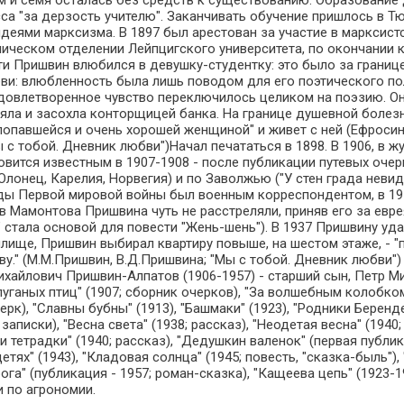
м и семя осталась без средств к существованию. Образование 
асса "за дерзость учителю". Заканчивать обучение пришлось в
идеями марксизма. В 1897 был арестован за участие в марксистс
омическом отделении Лейпцигского университета, по окончании 
ти Пришвин влюбился в девушку-студентку: это было за границ
и: влюбленность была лишь поводом для его поэтического пол
удовлетворенное чувство переключилось целиком на поэзию. Он
 увяла и засохла конторщицей банка. На границе душевной болез
 попавшейся и очень хорошей женщиной" и живет с ней (Ефроси
ы с тобой. Дневник любви")Начал печататься в 1898. В 1906, в 
овится известным в 1907-1908 - после публикации путевых очер
Олонец, Карелия, Норвегия) и по Заволжью ("У стен града невид
ды Первой мировой войны был военным корреспондентом, в 191
в Мамонтова Пришвина чуть не расстреляли, приняв его за евре
 стала основой для повести "Жень-шень"). В 1937 Пришвину уда
илище, Пришвин выбирал квартиру повыше, на шестом этаже, - 
у." (М.М.Пришвин, В.Д.Пришвина; "Мы с тобой. Дневник любви"
айлович Пришвин-Алпатов (1906-1957) - старший сын, Петр М
уганых птиц" (1907; сборник очерков), "За волшебным колобком"
очерк), "Славны бубны" (1913), "Башмаки" (1923), "Родники Берен
записки), "Весна света" (1938; рассказ), "Неодетая весна" (1940
и тетрадки" (1940; рассказ), "Дедушкин валенок" (первая публик
тях" (1943), "Кладовая солнца" (1945; повесть, "сказка-быль"),
ога" (публикация - 1957; роман-сказка), "Кащеева цепь" (1923-1
и по агрономии.