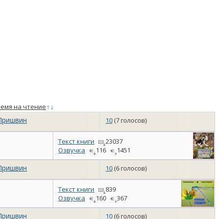
емя на чтение
↑
↓
Пришвин
10
(7 голосов)
Текст книги
23037
Озвучка
116
1451
Пришвин
10
(6 голосов)
Текст книги
839
Озвучка
160
367
Пришвин
10
(6 голосов)