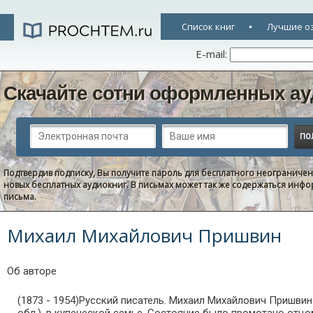
Список книг
Лучшие о
E-mail:
Скачайте сотни оформленных ау
Подтвердив подписку, Вы получите пароль для бесплатного неограниче
новых бесплатных аудиокниг. В письмах может так же содержаться информ
письма.
Михаил Михайлович Пришвин
Об авторе
(1873 - 1954)Русский писатель. Михаил Михайлович Пришвин