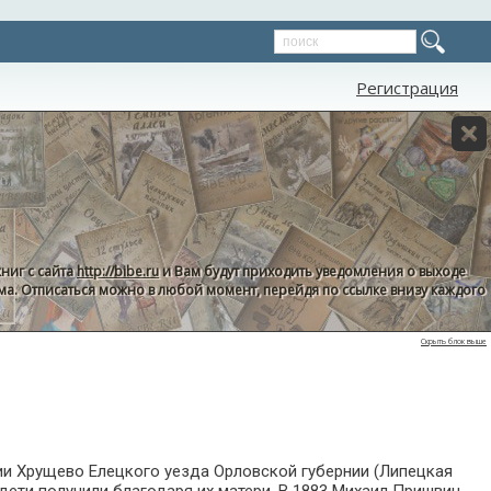
Регистрация
ниг с сайта
http://bibe.ru
и Вам будут приходить уведомления о выходе
пама. Отписаться можно в любой момент, перейдя по ссылке внизу каждого
Скрыть блок выше
ении Хрущево Елецкого уезда Орловской губернии (Липецкая