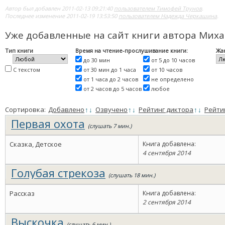
Автор был добавлен 2011-02-13 09:21:40
пользователем Тимофей Трунов
.
Последнее изменение 2011-02-19 13:53:50
пользователем Надежда Черкашина
.
Уже добавленные на сайт книги автора Ми
Тип книги
Время на чтение-прослушивание книги:
Жа
до 30 мин
от 5 до 10 часов
С текстом
от 30 мин до 1 часа
от 10 часов
от 1 часа до 2 часов
не определено
от 2 часов до 5 часов
любое
Сортировка:
Добавлено
↑
↓
Озвучено
↑
↓
Рейтинг диктора
↑
↓
Рейти
Первая охота
(слушать 7 мин.)
Сказка, Детское
Книга добавлена:
4 сентября 2014
Голубая стрекоза
(слушать 18 мин.)
Рассказ
Книга добавлена:
2 сентября 2014
Выскочка
(слушать 6 мин.)