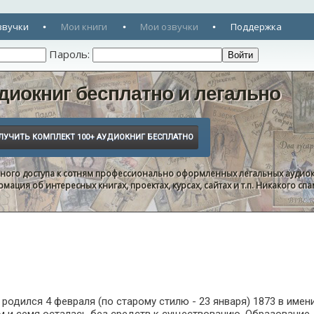
звучки
Мои книги
Мои озвучки
Поддержка
Пароль:
диокниг бесплатно и легально
нного доступа к сотням профессионально оформленных легальных аудиок
ация об интересных книгах, проектах, курсах, сайтах и т.п. Никакого с
 родился 4 февраля (по старому стилю - 23 января) 1873 в им