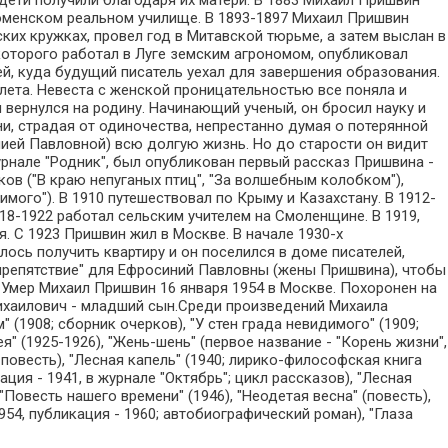
дети получили благодаря их матери. В 1883 Михаил Пришвин
 Тюменском реальном училище. В 1893-1897 Михаил Пришвин
ких кружках, провел год в Митавской тюрьме, а затем выслан в
которого работал в Луге земским агрономом, опубликовал
ей, куда будущий писатель уехал для завершения образования.
ета. Невеста с женской проницательностью все поняла и
 вернулся на родину. Начинающий ученый, он бросил науку и
ни, страдая от одиночества, непрестанно думая о потерянной
нией Павловной) всю долгую жизнь. Но до старости он видит
журнале "Родник", был опубликован первый рассказ Пришвина -
ков ("В краю непуганых птиц", "За волшебным колобком"),
имого"). В 1910 путешествовал по Крыму и Казахстану. В 1912-
8-1922 работал сельским учителем на Смоленщине. В 1919,
я. С 1923 Пришвин жил в Москве. В начале 1930-х
лось получить квартиру и он поселился в доме писателей,
"препятствие" для Ефросиний Павловны (жены Пришвина), чтобы
) Умер Михаил Пришвин 16 января 1954 в Москве. Похоронен на
ихаилович - младший сын.Среди произведений Михаила
 (1908; сборник очерков), "У стен града невидимого" (1909;
дея" (1925-1926), "Жень-шень" (первое название - "Корень жизни",
; повесть), "Лесная капель" (1940; лирико-философская книга
ация - 1941, в журнале "Октябрь"; цикл рассказов), "Лесная
 "Повесть нашего времени" (1946), "Неодетая весна" (повесть),
954, публикация - 1960; автобиографический роман), "Глаза