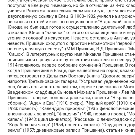
обл.), в купеческой семье. Состояние было промотано отцо
поступил в Елецкую гимназию, но был отчислен из 4-го кл
учился в Рижском политехническом институте, где увлекся 
двухгодичную ссылку в Елец. В 1900-1902 учился на агрон
несколько статей и книг по специальности."В далекой юнос
Юноша не был еще готов к осуществлению деятельной любв
отказала. Юноша "взвился" от этого отказа еще выше и не
утонул с головой в искусстве. Невеста осталась в Англии,
невесте, Пришвин сходится с простой неграмотной "первой
во сне утерянную невесту". (М.М.Пришвин, В.Д.Пришвина; "М
"Сашок". В литературных кругах имя Михаила Пришвина стан
появившихся в результате путешествия писателя по северу (
1914 появилось первое собрание сочинений Пришвина. В го
когда Пришвин жил в Ельце, при нашествии на город казако
путешествовал по Дальнему Востоку (книга "Дорогие звери"
напротив Третьяковской галереи. "Устраивая уединенное ж
она, боясь пользоваться лифтом, пореже приезжала в Москв
Введенском кладбище.Сыновья Михаила Пришвина - Лев Мих
Пришвина - очерки, новеллы, рассказы, повести: "В краю неп
сборник), "Адам и Ева" (1910; очерк), "Черный араб" (1910; 
1933; повесть), "Календарь природы" (1935; фенологические 
дневниковых записей), "Фацелия" (1940; поэма в прозе), "Мо
капель" (1943; цикл миниатюр), "Рассказы о ленинградских де
"Корабельная чаща" (1954; повесть-сказка), "Осударева дор
земли" (1957; дневниковые записи Пришвина), статьи и книг