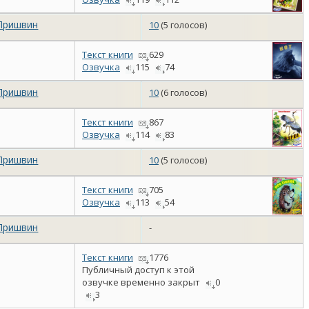
Пришвин
10
(5 голосов)
Текст книги
629
Озвучка
115
74
Пришвин
10
(6 голосов)
Текст книги
867
Озвучка
114
83
Пришвин
10
(5 голосов)
Текст книги
705
Озвучка
113
54
Пришвин
-
Текст книги
1776
Публичный доступ к этой
озвучке временно закрыт
0
3