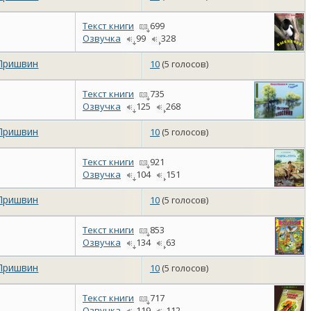
Текст книги
699
Озвучка
99
328
Пришвин
10
(5 голосов)
Текст книги
735
Озвучка
125
268
Пришвин
10
(5 голосов)
Текст книги
921
Озвучка
104
151
Пришвин
10
(5 голосов)
Текст книги
853
Озвучка
134
63
Пришвин
10
(5 голосов)
Текст книги
717
Озвучка
119
112