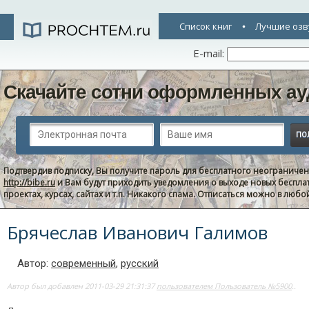
Список книг
Лучшие озв
E-mail:
Скачайте сотни оформленных ау
Подтвердив подписку, Вы получите пароль для бесплатного неограниче
http://bibe.ru
и Вам будут приходить уведомления о выходе новых беспла
проектах, курсах, сайтах и т.п. Никакого спама. Отписаться можно в люб
Брячеслав Иванович Галимов
Автор:
современный
,
русский
Автор был добавлен 2011-03-29 21:31:37
пользователем Пользователь №5900
..