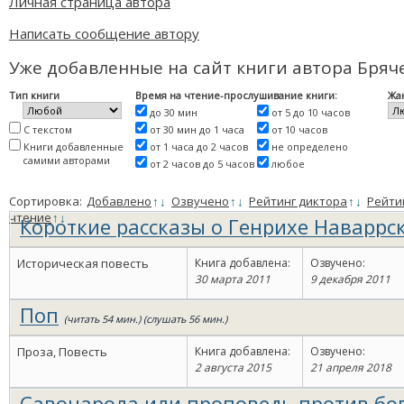
Личная страница автора
Написать сообщение автору
Уже добавленные на сайт книги автора Бря
Тип книги
Время на чтение-прослушивание книги:
Жа
до 30 мин
от 5 до 10 часов
С текстом
от 30 мин до 1 часа
от 10 часов
Книги добавленные
от 1 часа до 2 часов
не определено
самими авторами
от 2 часов до 5 часов
любое
Сортировка:
Добавлено
↑
↓
Озвучено
↑
↓
Рейтинг диктора
↑
↓
Рейти
чтение
↑
↓
Короткие рассказы о Генрихе Наваррс
королевы Марго
(читать 1 ч. 49 мин.) (слушать 1 ч. 39 мин.)
Историческая повесть
Книга добавлена:
Озвучено:
30 марта 2011
9 декабря 2011
Поп
(читать 54 мин.) (слушать 56 мин.)
Проза, Повесть
Книга добавлена:
Озвучено:
2 августа 2015
21 апреля 2018
Савонарола или проповедь против бо