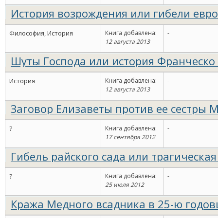
История возрождения или гибели евр
мира
(читать 2 дн. 4 ч.)
Философия, История
Книга добавлена:
-
12 августа 2013
Шуты Господа или история Франческо 
и его товарищей, познавших богатств
История
Книга добавлена:
-
бедность
12 августа 2013
Заговор Елизаветы против ее сестры 
Тюдор
?
Книга добавлена:
-
17 сентября 2012
Гибель райского сада или трагическая
острова Пасхи
?
Книга добавлена:
-
25 июля 2012
Кража Медного всадника в 25-ю годо