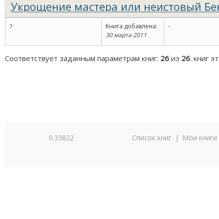
Укрощение мастера или неистовый Бе
Эпоха Ренессанса в лицах
?
Книга добавлена:
-
30 марта 2011
Соответствует заданным параметрам книг:
26
из
26
. книг 
0.33822
Список книг
|
Мои книги