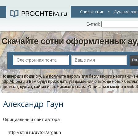
Список книг
Лучшие озв
E-mail:
Скачайте сотни оформленных ау
Подтвердив подписку, Вы получите пароль для бесплатного неограниче
http://bibe.ru
и Вам будут приходить уведомления о выходе новых беспла
проектах, курсах, сайтах и т.п. Никакого спама. Отписаться можно в люб
Александр Гаун
Официальный сайт автора
http://stihi.ru/avtor/argaun