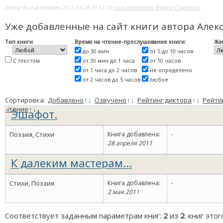
Автор был добавлен 2011-04-28 09:12:10
пользователем Фёдор Стариков
..
Уже добавленные на сайт книги автора Алек
Тип книги
Время на чтение-прослушивание книги:
Жа
до 30 мин
от 5 до 10 часов
С текстом
от 30 мин до 1 часа
от 10 часов
от 1 часа до 2 часов
не определено
от 2 часов до 5 часов
любое
Сортировка:
Добавлено
↑
↓
Озвучено
↑
↓
Рейтинг диктора
↑
↓
Рейти
чтение
↑
↓
Эшафот.
Поэзия, Стихи
Книга добавлена:
-
28 апреля 2011
К далеким мастерам...
Стихи, Поэзия
Книга добавлена:
-
2 мая 2011
Соответствует заданным параметрам книг:
2
из
2
. книг это