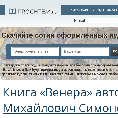
Список книг
Лучшие озв
E-mail:
Скачайте сотни оформленных ау
Подтвердив подписку, Вы получите пароль для бесплатного неограниче
http://bibe.ru
и Вам будут приходить уведомления о выходе новых беспла
проектах, курсах, сайтах и т.п. Никакого спама. Отписаться можно в люб
Книга «Венера» авт
Михайлович Симон