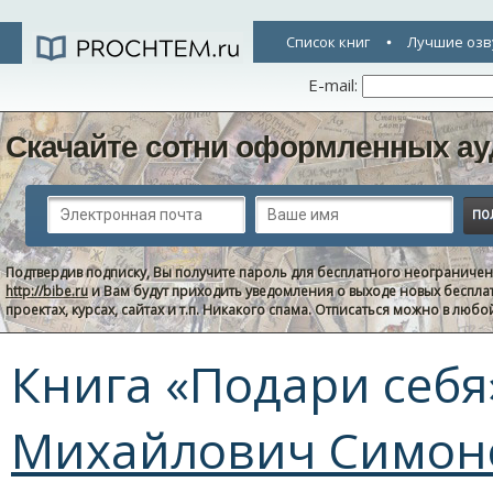
Список книг
Лучшие озв
E-mail:
Скачайте сотни оформленных ау
Подтвердив подписку, Вы получите пароль для бесплатного неограниче
http://bibe.ru
и Вам будут приходить уведомления о выходе новых беспла
проектах, курсах, сайтах и т.п. Никакого спама. Отписаться можно в люб
Книга «Подари себя
Михайлович Симон