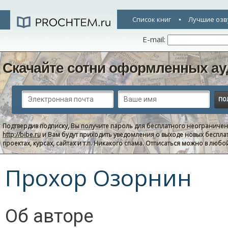
Список книг
Лучшие озв
E-mail:
Скачайте сотни оформленных ау
Подтвердив подписку, Вы получите пароль для бесплатного неограниче
http://bibe.ru
и Вам будут приходить уведомления о выходе новых беспла
проектах, курсах, сайтах и т.п. Никакого спама. Отписаться можно в люб
Прохор Озорнин
Об авторе