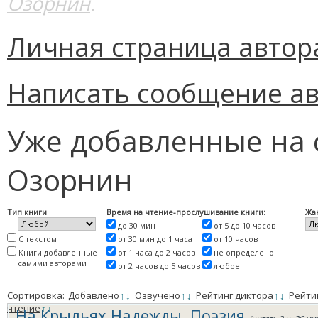
Озорнин
.
Личная страница автор
Написать сообщение ав
Уже добавленные на 
Озорнин
Тип книги
Время на чтение-прослушивание книги:
Жа
до 30 мин
от 5 до 10 часов
С текстом
от 30 мин до 1 часа
от 10 часов
Книги добавленные
от 1 часа до 2 часов
не определено
самими авторами
от 2 часов до 5 часов
любое
Сортировка:
Добавлено
↑
↓
Озвучено
↑
↓
Рейтинг диктора
↑
↓
Рейти
чтение
↑
↓
На Крыльях Надежды. Поэзия