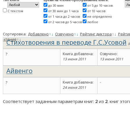
до 30 мин
от 5 до 10 часов
С текстом
от 30 мин до 1 часа
от 10 часов
от 1 часа до 2 часов
не определено
от 2 часов до 5 часов
любое
Сортировка:
Добавлено
↑
↓
Озвучено
↑
↓
Рейтинг диктора
↑
↓
Рейти
чтение
↑
↓
Стихотворения в переводе Г.С.Усовой
(
?
Книга добавлена:
Озвучено:
13 июня 2011
13 июня 2011
Айвенго
?
Книга добавлена:
-
24 июня 2011
Соответствует заданным параметрам книг:
2
из
2
. книг это