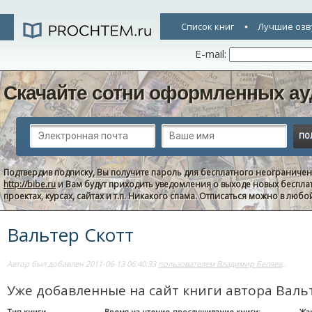
Список книг
Лучшие озв
E-mail:
Скачайте сотни оформленных ау
Подтвердив подписку, Вы получите пароль для бесплатного неограниче
http://bibe.ru
и Вам будут приходить уведомления о выходе новых беспла
проектах, курсах, сайтах и т.п. Никакого спама. Отписаться можно в люб
Вальтер Скотт
Автор был добавлен 2011-06-13 06:40:33
пользователем Владимир Беляев
..
Уже добавленные на сайт книги автора Валь
Тип книги
Время на чтение-прослушивание книги:
Жа