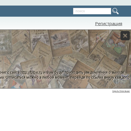
Регистрация
ниг с сайта
http://bibe.ru
и Вам будут приходить уведомления о выходе
пама. Отписаться можно в любой момент, перейдя по ссылке внизу каждого
Скрыть блок выше