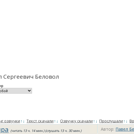
л Сергеевич Беловол
нр
нг озвучки
↑
↓
Текст скачали
↑
↓
Озвучку скачали
↑
↓
Прослушали
↑
↓
Вр
ира
Автор:
Павел Б
(читать 13 ч. 14 мин.) (слушать 13 ч. 30 мин.)