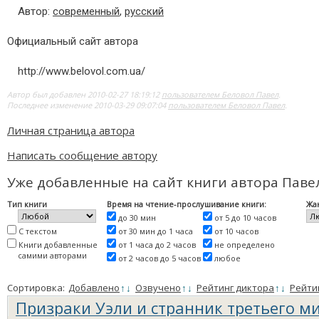
Автор:
современный
,
русский
Официальный сайт автора
http://www.belovol.com.ua/
Автор был добавлен 2010-02-27 18:19:12
пользователем Беловол Павел
.
Последнее изменение 2010-03-29 09:07:04
пользователем Беловол Павел
.
Личная страница автора
Написать сообщение автору
Уже добавленные на сайт книги автора Паве
Тип книги
Время на чтение-прослушивание книги:
Жа
до 30 мин
от 5 до 10 часов
С текстом
от 30 мин до 1 часа
от 10 часов
Книги добавленные
от 1 часа до 2 часов
не определено
самими авторами
от 2 часов до 5 часов
любое
Сортировка:
Добавлено
↑
↓
Озвучено
↑
↓
Рейтинг диктора
↑
↓
Рейти
Призраки Уэли и странник третьего м