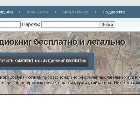
звучки
Мои книги
Мои озвучки
Поддержка
Пароль:
диокниг бесплатно и легально
нного доступа к сотням профессионально оформленных легальных аудиок
ация об интересных книгах, проектах, курсах, сайтах и т.п. Никакого с