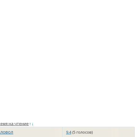
емя на чтение
↑
↓
еловол
9.4
(5 голосов)