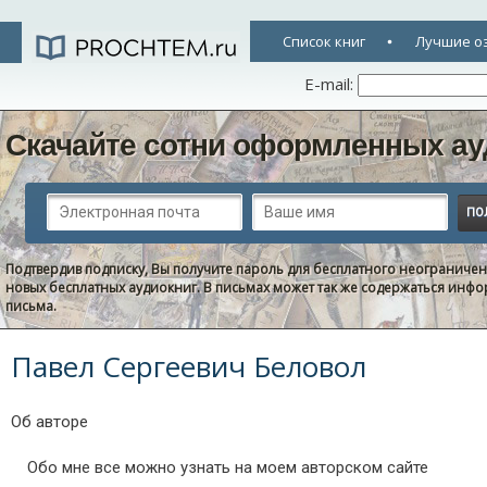
Список книг
Лучшие о
E-mail:
Скачайте сотни оформленных ау
Подтвердив подписку, Вы получите пароль для бесплатного неограниче
новых бесплатных аудиокниг. В письмах может так же содержаться информ
письма.
Павел Сергеевич Беловол
Об авторе
Обо мне все можно узнать на моем авторском сайте