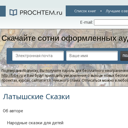
Список книг
Лучшие озв
E-mail:
Скачайте сотни оформленных ау
Подтвердив подписку, Вы получите пароль для бесплатного неограниче
http://bibe.ru
и Вам будут приходить уведомления о выходе новых беспла
проектах, курсах, сайтах и т.п. Никакого спама. Отписаться можно в люб
Латышские Сказки
Об авторе
Народные сказки для детей