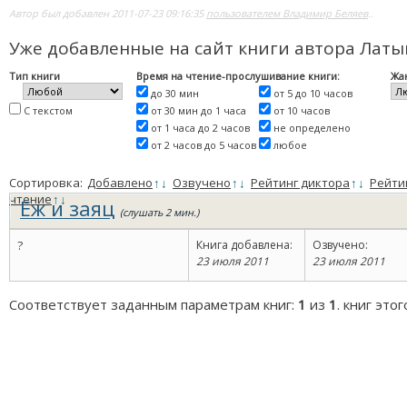
Автор был добавлен 2011-07-23 09:16:35
пользователем Владимир Беляев
..
Уже добавленные на сайт книги автора Латы
Тип книги
Время на чтение-прослушивание книги:
Жа
до 30 мин
от 5 до 10 часов
С текстом
от 30 мин до 1 часа
от 10 часов
от 1 часа до 2 часов
не определено
от 2 часов до 5 часов
любое
Сортировка:
Добавлено
↑
↓
Озвучено
↑
↓
Рейтинг диктора
↑
↓
Рейти
чтение
↑
↓
Еж и заяц
(слушать 2 мин.)
?
Книга добавлена:
Озвучено:
23 июля 2011
23 июля 2011
Соответствует заданным параметрам книг:
1
из
1
. книг это