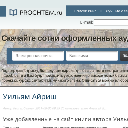
Список книг
Лучшие озв
E-mail:
Скачайте сотни оформленных ау
Подтвердив подписку, Вы получите пароль для бесплатного неограниче
http://bibe.ru
и Вам будут приходить уведомления о выходе новых беспла
проектах, курсах, сайтах и т.п. Никакого спама. Отписаться можно в люб
Уильям Айриш
Автор был добавлен 2011-08-05 09:39:25
пользователем Алексей Б.
..
Уже добавленные на сайт книги автора Уил
Тип книги
Время на чтение-прослушивание книги:
Жа