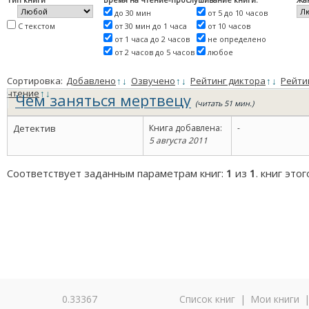
до 30 мин
от 5 до 10 часов
С текстом
от 30 мин до 1 часа
от 10 часов
от 1 часа до 2 часов
не определено
от 2 часов до 5 часов
любое
Сортировка:
Добавлено
↑
↓
Озвучено
↑
↓
Рейтинг диктора
↑
↓
Рейти
чтение
↑
↓
Чем заняться мертвецу
(читать 51 мин.)
Детектив
Книга добавлена:
-
5 августа 2011
Соответствует заданным параметрам книг:
1
из
1
. книг это
0.33367
Список книг
|
Мои книги