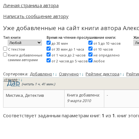
Личная страница автора
Написать сообщение автору
Уже добавленные на сайт книги автора Алек
Тип книги
Время на чтение-прослушивание книги:
Жа
до 30 мин
от 5 до 10 часов
С текстом
от 30 мин до 1 часа
от 10 часов
Книги добавленные
от 1 часа до 2 часов
не определено
самими авторами
от 2 часов до 5 часов
любое
Сортировка:
Добавлено
↑
↓
Озвучено
↑
↓
Рейтинг диктора
↑
↓
Рейти
чтение
↑
↓
Дар
(читать 1 ч. 41 мин.)
Мистика, Детектив
Книга добавлена:
-
9 марта 2010
Соответствует заданным параметрам книг:
1
из
1
. книг это