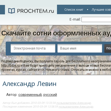
Список книг
Лучшие озв
E-mail:
Скачайте сотни оформленных ау
Подтвердив подписку, Вы получите пароль для бесплатного неограниче
http://bibe.ru
и Вам будут приходить уведомления о выходе новых беспла
проектах, курсах, сайтах и т.п. Никакого спама. Отписаться можно в люб
Александр Левин
Автор:
современный
,
русский
Автор был добавлен 2010-03-09 13:33:34
пользователем Александр
.
Последнее изменение 2010-03-09 13:58:59
пользователем Александр
.