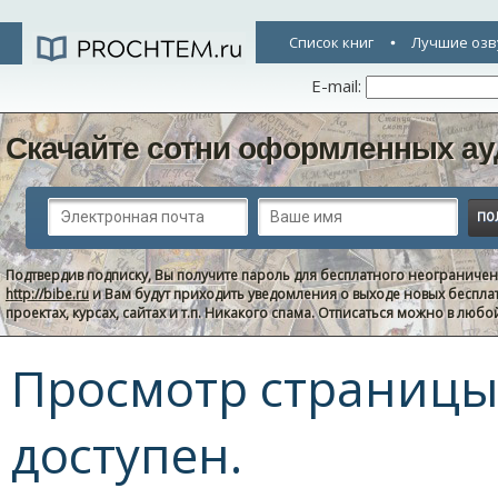
Список книг
Лучшие озв
E-mail:
Скачайте сотни оформленных ау
Подтвердив подписку, Вы получите пароль для бесплатного неограниче
http://bibe.ru
и Вам будут приходить уведомления о выходе новых беспла
проектах, курсах, сайтах и т.п. Никакого спама. Отписаться можно в люб
Просмотр страницы 
доступен.