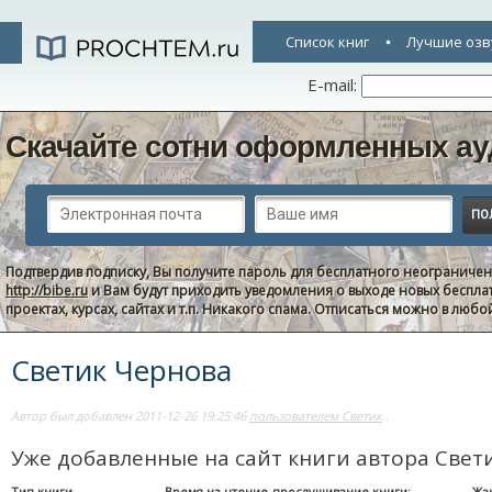
Список книг
Лучшие озв
E-mail:
Скачайте сотни оформленных ау
Подтвердив подписку, Вы получите пароль для бесплатного неограниче
http://bibe.ru
и Вам будут приходить уведомления о выходе новых беспла
проектах, курсах, сайтах и т.п. Никакого спама. Отписаться можно в люб
Светик Чернова
Автор был добавлен 2011-12-26 19:25:46
пользователем Светик
..
Уже добавленные на сайт книги автора Свет
Тип книги
Время на чтение-прослушивание книги:
Жа