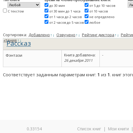
до 30 мин
от 5 до 10 часов
С текстом
от 30 мин до 1 часа
от 10 часов
от 1 часа до 2 часов
не определено
от 2 часов до 5 часов
любое
Сортировка:
Добавлено
↑
↓
Озвучено
↑
↓
Рейтинг диктора
↑
↓
Рейти
чтение
↑
↓
Рассказ
Фэнтази
Книга добавлена:
-
26 декабря 2011
Соответствует заданным параметрам книг:
1
из
1
. книг это
0.33154
Список книг
|
Мои книги