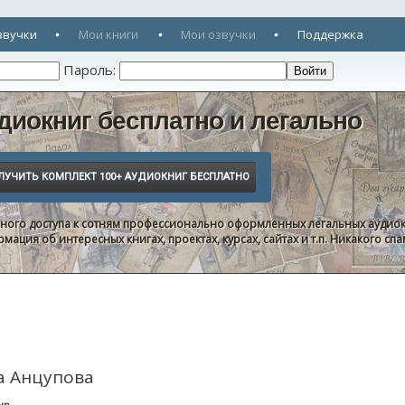
звучки
Мои книги
Мои озвучки
Поддержка
Пароль:
диокниг бесплатно и легально
нного доступа к сотням профессионально оформленных легальных аудиок
ация об интересных книгах, проектах, курсах, сайтах и т.п. Никакого с
а Анцупова
нр