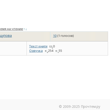
емя на чтение
↑
↓
нцупова
10
(1 голосов)
Текст книги
0
Озвучка
254
55
© 2009-2025 Прочтем.ру