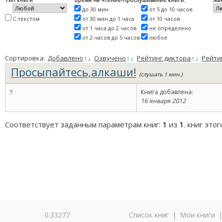
до 30 мин
от 5 до 10 часов
С текстом
от 30 мин до 1 часа
от 10 часов
от 1 часа до 2 часов
не определено
от 2 часов до 5 часов
любое
Сортировка:
Добавлено
↑
↓
Озвучено
↑
↓
Рейтинг диктора
↑
↓
Рейти
Просыпайтесь,алкаши!
(слушать 1 мин.)
?
Книга добавлена:
16 января 2012
Соответствует заданным параметрам книг:
1
из
1
. книг это
0.33277
Список книг
|
Мои книги