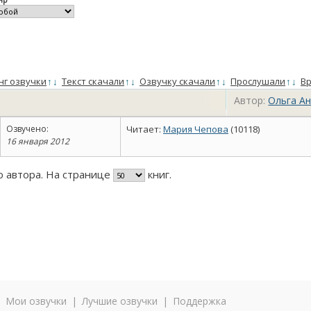
нг озвучки
↑
↓
Текст скачали
↑
↓
Озвучку скачали
↑
↓
Прослушали
↑
↓
Вр
Автор:
Ольга А
Озвучено:
Читает:
Мария Чепова
(10118)
16 января 2012
го автора. На странице
книг.
|
Мои озвучки
|
Лучшие озвучки
|
Поддержка