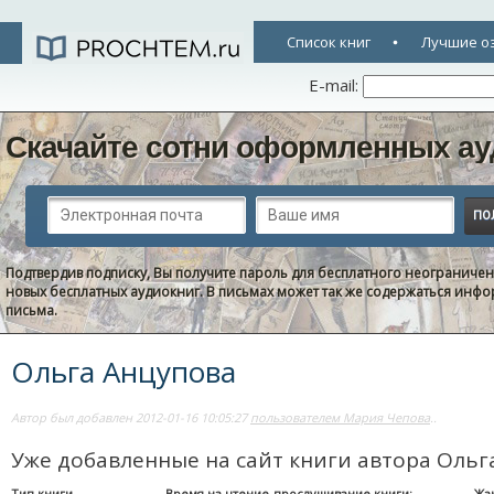
Список книг
Лучшие о
E-mail:
Скачайте сотни оформленных ау
Подтвердив подписку, Вы получите пароль для бесплатного неограниче
новых бесплатных аудиокниг. В письмах может так же содержаться информ
письма.
Ольга Анцупова
Автор был добавлен 2012-01-16 10:05:27
пользователем Мария Чепова
..
Уже добавленные на сайт книги автора Ольг
Тип книги
Время на чтение-прослушивание книги:
Жа