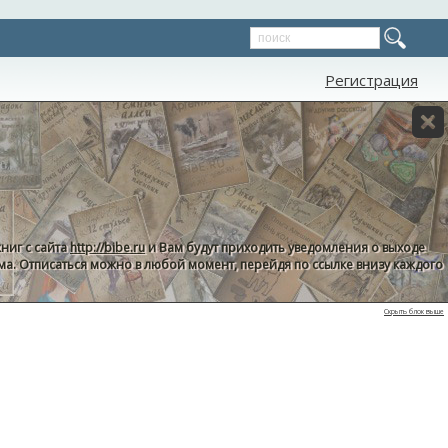
Регистрация
ниг с сайта
http://bibe.ru
и Вам будут приходить уведомления о выходе
пама. Отписаться можно в любой момент, перейдя по ссылке внизу каждого
Скрыть блок выше