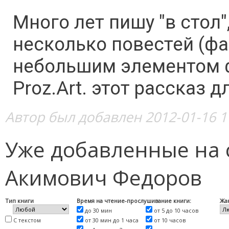
Много лет пишу "в стол"
несколько повестей (фа
небольшим элементом ф
Proz.Art. этот рассказ д
Автор был добавлен 2012-01-16 1
Уже добавленные на 
Акимович Федоров
Тип книги
Время на чтение-прослушивание книги:
Жа
до 30 мин
от 5 до 10 часов
С текстом
от 30 мин до 1 часа
от 10 часов