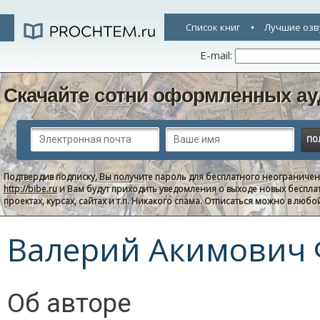
Список книг
Лучшие озв
E-mail:
Скачайте сотни оформленных ау
Подтвердив подписку, Вы получите пароль для бесплатного неограниче
http://bibe.ru
и Вам будут приходить уведомления о выходе новых беспла
проектах, курсах, сайтах и т.п. Никакого спама. Отписаться можно в люб
Валерий Акимович
Об авторе