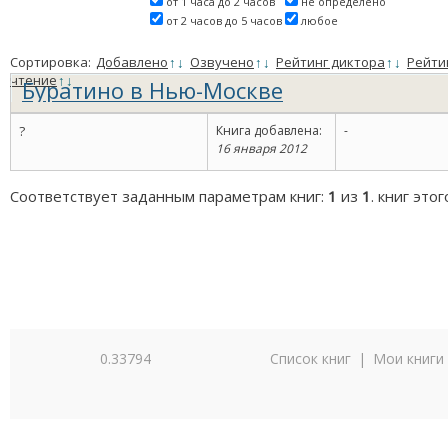
от 1 часа до 2 часов
не определено
от 2 часов до 5 часов
любое
Сортировка:
Добавлено
↑
↓
Озвучено
↑
↓
Рейтинг диктора
↑
↓
Рейти
чтение
↑
↓
Буратино в Нью-Москве
?
Книга добавлена:
-
16 января 2012
Соответствует заданным параметрам книг:
1
из
1
. книг это
0.33794
Список книг
|
Мои книги