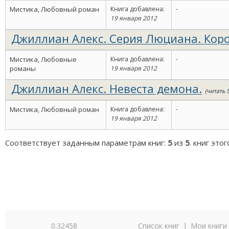
Люцианы. Том 2.
(читать 9 ч. 18 мин.)
Мистика, Любовный роман
Книга добавлена:
-
19 января 2012
Джиллиан Алекс. Серия Люциана. Кор
Ночи. Том 3.
(читать 9 ч. 26 мин.)
Мистика, Любовные
Книга добавлена:
-
романы
19 января 2012
Джиллиан Алекс. Невеста демона.
(читать 5
Мистика, Любовный роман
Книга добавлена:
-
19 января 2012
Соответствует заданным параметрам книг:
5
из
5
. книг это
0.32458
Список книг
|
Мои книги