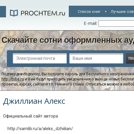
Список книг
Лучшие озв
E-mail:
Скачайте сотни оформленных ау
Подтвердив подписку, Вы получите пароль для бесплатного неограниче
http://bibe.ru
и Вам будут приходить уведомления о выходе новых беспла
проектах, курсах, сайтах и т.п. Никакого спама. Отписаться можно в люб
Джиллиан Алекс
Официальный сайт автора
http://samlib.ru/a/aleks_dzhiilian/