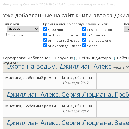
Автор был добавлен 2012-01-19 07:11:47
пользователем Джиллиан Алекс
..
Уже добавленные на сайт книги автора Джил
Тип книги
Время на чтение-прослушивание книги:
Жа
до 30 мин
от 5 до 10 часов
С текстом
от 30 мин до 1 часа
от 10 часов
от 1 часа до 2 часов
не определено
от 2 часов до 5 часов
любое
Сортировка:
Добавлено
↑
↓
Озвучено
↑
↓
Рейтинг диктора
↑
↓
Рейти
чтение
↑
↓
Охота на ведьм. Джиллиан Алекс
(читать 14
Мистика, Любовный роман
Книга добавлена:
-
19 января 2012
Джиллиан Алекс. Серия Люциана. Гре
люцианы. Том 1.
(читать 6 ч. 34 мин.)
Мистика, Любовный роман
Книга добавлена:
-
19 января 2012
Джиллиан Алекс. Серия Люциана. Зав