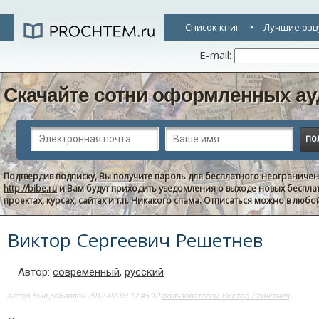
Список книг
Лучшие озв
E-mail:
Скачайте сотни оформленных ау
Подтвердив подписку, Вы получите пароль для бесплатного неограниче
http://bibe.ru
и Вам будут приходить уведомления о выходе новых беспла
проектах, курсах, сайтах и т.п. Никакого спама. Отписаться можно в люб
Виктор Сергеевич Решетнев
Автор:
современный
,
русский
Автор был добавлен 2012-02-03 12:45:10
пользователем Виктор Решетнев
..