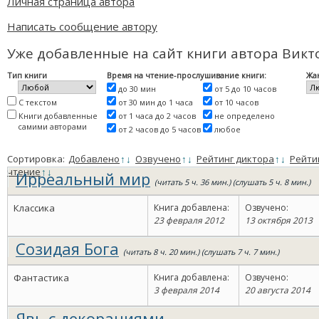
Личная страница автора
Написать сообщение автору
Уже добавленные на сайт книги автора Викт
Тип книги
Время на чтение-прослушивание книги:
Жа
до 30 мин
от 5 до 10 часов
С текстом
от 30 мин до 1 часа
от 10 часов
Книги добавленные
от 1 часа до 2 часов
не определено
самими авторами
от 2 часов до 5 часов
любое
Сортировка:
Добавлено
↑
↓
Озвучено
↑
↓
Рейтинг диктора
↑
↓
Рейти
чтение
↑
↓
Ирреальный мир
(читать 5 ч. 36 мин.) (слушать 5 ч. 8 мин.)
Классика
Книга добавлена:
Озвучено:
23 февраля 2012
13 октября 2013
Созидая Бога
(читать 8 ч. 20 мин.) (слушать 7 ч. 7 мин.)
Фантастика
Книга добавлена:
Озвучено:
3 февраля 2014
20 августа 2014
Явь с декорациями