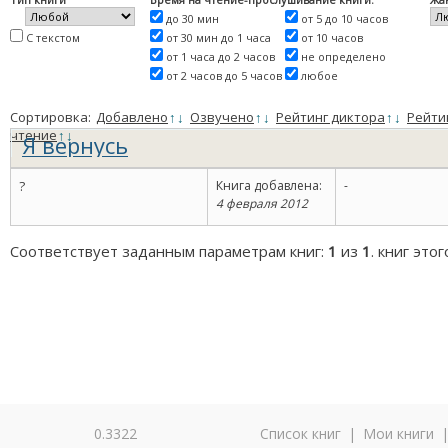
до 30 мин
от 5 до 10 часов
С текстом
от 30 мин до 1 часа
от 10 часов
от 1 часа до 2 часов
не определено
от 2 часов до 5 часов
любое
Сортировка:
Добавлено
↑
↓
Озвучено
↑
↓
Рейтинг диктора
↑
↓
Рейти
чтение
↑
↓
Я вернусь
?
Книга добавлена:
-
4 февраля 2012
Соответствует заданным параметрам книг:
1
из
1
. книг это
0.3322
Список книг
|
Мои книги