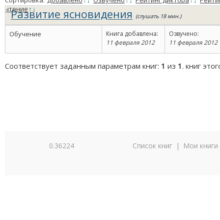
Сортировка:
Добавлено
↑
↓
Озвучено
↑
↓
Рейтинг диктора
↑
↓
Рейти
чтение
↑
↓
Развитие ясновидения
(слушать 18 мин.)
Обучение
Книга добавлена:
Озвучено:
11 февраля 2012
11 февраля 2012
Соответствует заданным параметрам книг:
1
из
1
. книг это
0.36224
Список книг
|
Мои книги