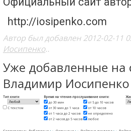
Официальный сайт авто
http://iosipenko.com
Автор был добавлен 2012-02-11 0
Иосипенко
..
Уже добавленные на 
Владимир Иосипенко
Тип книги
Время на чтение-прослушивание книги:
Жа
до 30 мин
от 5 до 10 часов
С текстом
от 30 мин до 1 часа
от 10 часов
от 1 часа до 2 часов
не определено
от 2 часов до 5 часов
любое