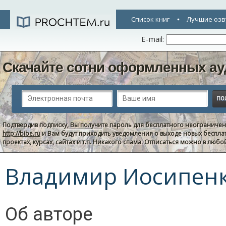
Список книг
Лучшие озв
E-mail:
Скачайте сотни оформленных ау
Подтвердив подписку, Вы получите пароль для бесплатного неограниче
http://bibe.ru
и Вам будут приходить уведомления о выходе новых беспла
проектах, курсах, сайтах и т.п. Никакого спама. Отписаться можно в люб
Владимир Иосипен
Об авторе