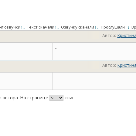
нг озвучки
↑
↓
Текст скачали
↑
↓
Озвучку скачали
↑
↓
Прослушали
↑
↓
Вр
Автор:
Кристин
-
-
Автор:
Кристин
-
-
го автора. На странице
книг.