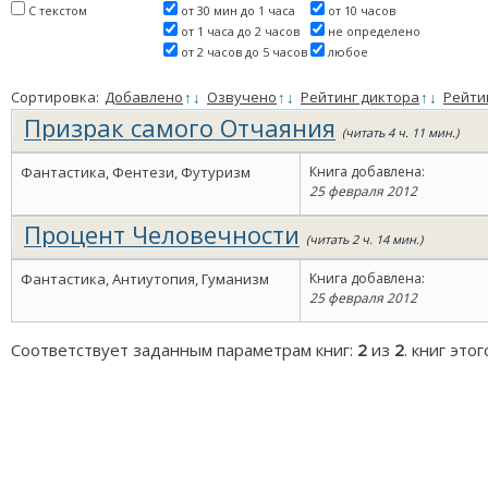
С текстом
от 30 мин до 1 часа
от 10 часов
от 1 часа до 2 часов
не определено
от 2 часов до 5 часов
любое
Сортировка:
Добавлено
↑
↓
Озвучено
↑
↓
Рейтинг диктора
↑
↓
Рейти
Призрак самого Отчаяния
(читать 4 ч. 11 мин.)
Фантастика, Фентези, Футуризм
Книга добавлена:
25 февраля 2012
Процент Человечности
(читать 2 ч. 14 мин.)
Фантастика, Антиутопия, Гуманизм
Книга добавлена:
25 февраля 2012
Соответствует заданным параметрам книг:
2
из
2
. книг это