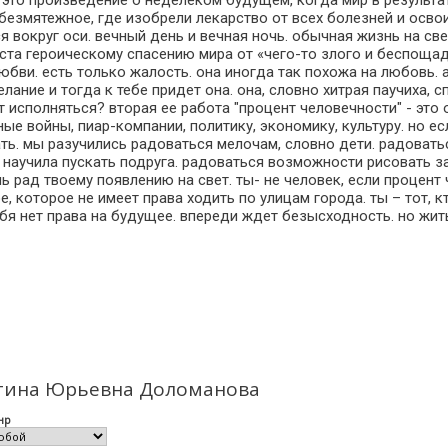
. это произведение о неделеком будущем, когда мир в результа
 безмятежное, где изобрели лекарство от всех болезней и осво
я вокруг оси. вечный день и вечная ночь. обычная жизнь на св
места героическому спасению мира от «чего-то злого и беспоща
бви. есть только жалость. она иногда так похожа на любовь. а
ание и тогда к тебе придет она. она, словно хитрая паучиха, 
т исполняться? вторая ее работа "процент человечности" - это 
е войны, пиар-компании, политику, экономику, культуру. но е
ть. мы разучились радоваться мелочам, словно дети. радоватьс
научила пускать подруга. радоваться возможности рисовать з
 рад твоему появлению на свет. ты- не человек, если процент 
е, которое не имеет права ходить по улицам города. ты – тот, 
бя нет права на будущее. впереди ждет безысходность. но жить
стина Юрьевна Доломанова
нр