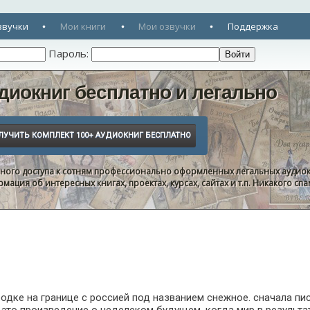
звучки
Мои книги
Мои озвучки
Поддержка
Пароль:
диокниг бесплатно и легально
нного доступа к сотням профессионально оформленных легальных аудиок
ация об интересных книгах, проектах, курсах, сайтах и т.п. Никакого с
дке на границе с россией под названием снежное. сначала писа