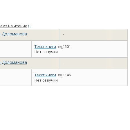
емя на чтение
↑
↓
а Доломанова
-
Текст книги
1501
Нет озвучки
а Доломанова
-
Текст книги
1146
Нет озвучки