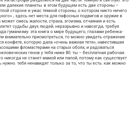
те катастрофы разделился на две части. темную и светлую. это
или далекие планеты. в этом будущем есть две стороны –
етлой стороне и ужас темной стороны, о котором никто ничего
дного» , здесь нет места для пафосных подвигов и оружие в
 может смесь жалости, страха, эгоизма, отчаяния и есть
сплетет судьбы двух людей, неразрывно и навсегда, требуя
ода гуманизму. эта книга о мире будущего, глазами ребенка-
сли внимательно присмотреться, то можно увидеть отражение
я конфете, которую дала «очень важная тетя», навестившая
асохшими фломастерами на старых обоях, и радоваться
человеческих генов у тебя ниже 80. ты – бесплатная рабочая
кто никогда не станет мамой или папой, потому как существует
 нужно. тебя ненавидят только за то, что ты есть. как можно