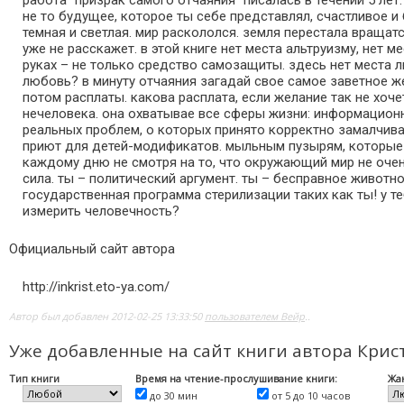
работа "призрак самого отчаяния" писалась в течении 5 лет
не то будущее, которое ты себе представлял, счастливое и
темная и светлая. мир раскололся. земля перестала вращатс
уже не расскажет. в этой книге нет места альтруизму, нет 
руках – не только средство самозащиты. здесь нет места лю
любовь? в минуту отчаяния загадай свое самое заветное жел
потом расплаты. какова расплата, если жeлание так не хоче
нечеловека. она охватывае все сферы жизни: информационны
реальных проблем, о которых принято корректно замалчива
приют для детей-модификатов. мыльным пузырям, которые 
каждому дню не смотря на то, что окружающий мир не очень
сила. ты – политический аргумент. ты – бесправное животно
государственная программа стерилизации таких как ты! у те
измерить человечность?
Официальный сайт автора
http://inkrist.eto-ya.com/
Автор был добавлен 2012-02-25 13:33:50
пользователем Вейр
..
Уже добавленные на сайт книги автора Кри
Тип книги
Время на чтение-прослушивание книги:
Жа
до 30 мин
от 5 до 10 часов