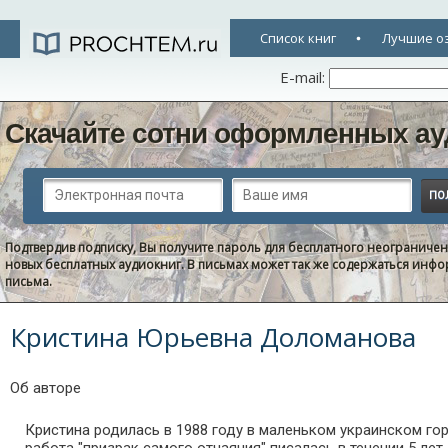
Список книг
Лучшие о
E-mail:
Скачайте сотни оформленных ау
Подтвердив подписку, Вы получите пароль для бесплатного неограниче
новых бесплатных аудиокниг. В письмах может так же содержаться информ
письма.
Кристина Юрьевна Доломанова
Об авторе
Кристина родилась в 1988 году в маленьком украинском горо