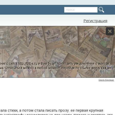
Регистрация
ниг с сайта
http://bibe.ru
и Вам будут приходить уведомления о выходе
пама. Отписаться можно в любой момент, перейдя по ссылке внизу каждого
Скрыть блок выше
ла стихи, а потом стала писать прозу. ее первая крупная