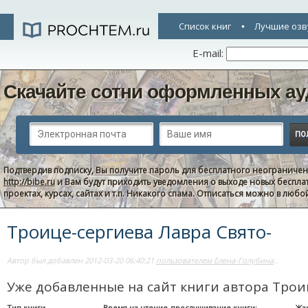
Список книг
Лучшие озв
E-mail:
Скачайте сотни оформленных ау
Подтвердив подписку, Вы получите пароль для бесплатного неограниче
http://bibe.ru
и Вам будут приходить уведомления о выходе новых беспла
проектах, курсах, сайтах и т.п. Никакого спама. Отписаться можно в люб
Троице-сергиева Лавра Свято-
Автор был добавлен 2012-03-20 06:40:21
пользователем Елена-Голубина
..
Уже добавленные на сайт книги автора Трои
Тип книги
Время на чтение-прослушивание книги:
Жа