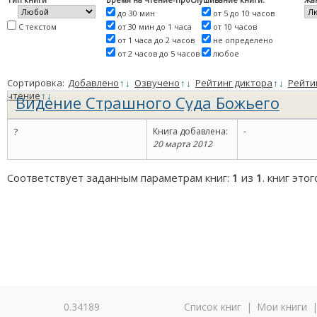
до 30 мин
от 5 до 10 часов
С текстом
от 30 мин до 1 часа
от 10 часов
от 1 часа до 2 часов
не определено
от 2 часов до 5 часов
любое
Сортировка:
Добавлено
↑
↓
Озвучено
↑
↓
Рейтинг диктора
↑
↓
Рейти
чтение
↑
↓
Видение Страшного Суда Божьего
?
Книга добавлена:
-
20 марта 2012
Соответствует заданным параметрам книг:
1
из
1
. книг это
0.34189
Список книг
|
Мои книги