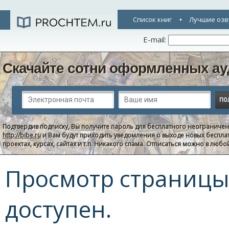
Список книг
Лучшие озв
E-mail:
Скачайте сотни оформленных ау
Подтвердив подписку, Вы получите пароль для бесплатного неограниче
http://bibe.ru
и Вам будут приходить уведомления о выходе новых беспла
проектах, курсах, сайтах и т.п. Никакого спама. Отписаться можно в люб
Просмотр страницы 
доступен.