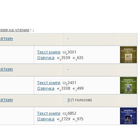
емя на чтение
↑
↓
Вяткин
-
Текст книги
3031
Озвучка
3539
635
Вяткин
-
Текст книги
2431
Озвучка
3338
499
Вяткин
9
(1 голосов)
Текст книги
6852
Озвучка
2729
975