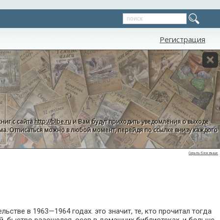
Регистрация
ниг с сайта
http://bibe.ru
и Вам будут приходить уведомления о выходе
пама. Отписаться можно в любой момент, перейдя по ссылке внизу каждого
Скрыть блок выше
тве в 1963—1964 годах. это значит, те, кто прочитал тогда