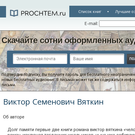
Список книг
Лучшие о
E-mail:
Скачайте сотни оформленных ау
Подтвердив подписку, Вы получите пароль для бесплатного неограниче
новых бесплатных аудиокниг. В письмах может так же содержаться информ
письма.
Виктор Семенович Вяткин
Об авторе
Долг памяти первые две книги романа виктор вяткина «чел