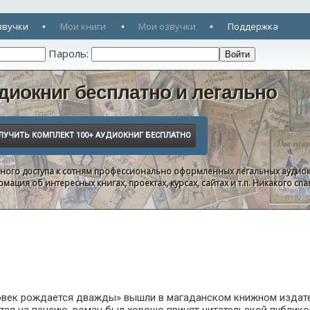
звучки
Мои книги
Мои озвучки
Поддержка
Пароль:
диокниг бесплатно и легально
нного доступа к сотням профессионально оформленных легальных аудиок
ация об интересных книгах, проектах, курсах, сайтах и т.п. Никакого с
овек рождается дважды» вышли в магаданском книжном издательс