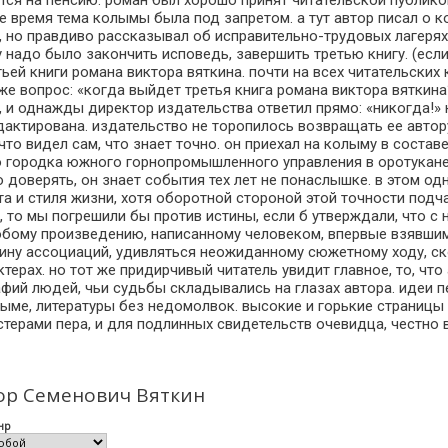
ся на пенсию. роман был хорошо принят читательской публико
лгое время тема колымы была под запретом. а тут автор писал о
 но правдиво рассказывал об исправительно-трудовых лагерях 
у надо было закончить исповедь, завершить третью книгу. (если
тьей книги романа виктора вяткина. почти на всех читательских
же вопрос: «когда выйдет третья книга романа виктора вяткина?
ло, и однажды директор издательства ответил прямо: «никогда!
актирована. издательство не торопилось возвращать ее автору
 что видел сам, что знает точно. он приехал на колыму в соста
о городка южного горнопромышленного управления в оротукане
о доверять, он знает события тех лет не понаслышке. в этом од
ыта и стиля жизни, хотя оборотной стороной этой точности по
 то мы погрешили бы против истины, если б утверждали, что с 
любому произведению, написанному человеком, впервые взявшимс
бину ассоциаций, удивляться неожиданному сюжетному ходу, ск
ерах. но тот же придирчивый читатель увидит главное, то, что 
й людей, чьи судьбы складывались на глазах автора. идеи пе
ыме, литературы без недомолвок. высокие и горькие страницы 
стерами пера, и для подлинных свидетельств очевидца, честно 
тор Семенович Вяткин
нр