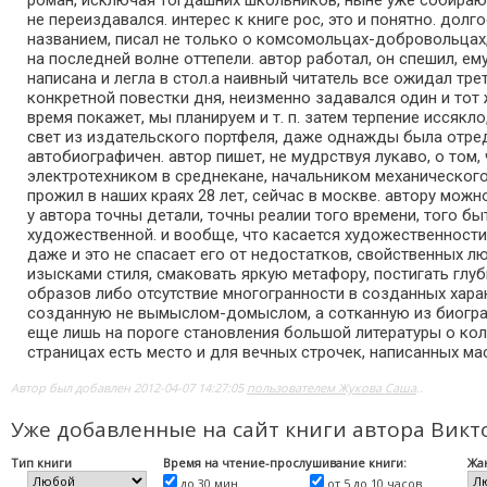
роман, исключая тогдашних школьников, ныне уже собирают
не переиздавался. интерес к книге рос, это и понятно. до
названием, писал не только о комсомольцах-добровольцах,
на последней волне оттепели. автор работал, он спешил, ем
написана и легла в стол.а наивный читатель все ожидал тре
конкретной повестки дня, неизменно задавался один и тот 
время покажет, мы планируем и т. п. затем терпение иссяк
свет из издательского портфеля, даже однажды была отред
автобиографичен. автор пишет, не мудрствуя лукаво, о том,
электротехником в среднекане, начальником механическог
прожил в наших краях 28 лет, сейчас в москве. автору можн
у автора точны детали, точны реалии того времени, того б
художественной. и вообще, что касается художественности,
даже и это не спасает его от недостатков, свойственных 
изысками стиля, смаковать яркую метафору, постигать глу
образов либо отсутствие многогранности в созданных характ
созданную не вымыслом-домыслом, а сотканную из биографи
еще лишь на пороге становления большой литературы о кол
страницах есть место и для вечных строчек, написанных ма
Автор был добавлен 2012-04-07 14:27:05
пользователем Жукова Саша
..
Уже добавленные на сайт книги автора Вик
Тип книги
Время на чтение-прослушивание книги:
Жа
до 30 мин
от 5 до 10 часов