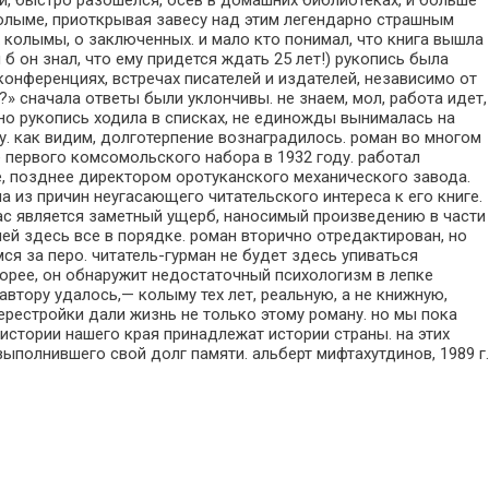
й, быстро разошелся, осев в домашних библиотеках, и больше
 колыме, приоткрывая завесу над этим легендарно страшным
колымы, о заключенных. и мало кто понимал, что книга вышла
 б он знал, что ему придется ждать 25 лет!) рукопись была
 конференциях, встречах писателей и издателей, независимо от
» сначала ответы были уклончивы. не знаем, мол, работа идет,
» но рукопись ходила в списках, не единожды вынималась на
. как видим, долготерпение вознаградилось. роман во многом
ве первого комсомольского набора в 1932 году. работал
, позднее директором оротуканского механического завода.
на из причин неугасающего читательского интереса к его книге.
дчас является заметный ущерб, наносимый произведению в части
ней здесь все в порядке. роман вторично отредактирован, но
я за перо. читатель-гурман не будет здесь упиваться
орее, он обнаружит недостаточный психологизм в лепке
автору удалось,— колыму тех лет, реальную, а не книжную,
рестройки дали жизнь не только этому роману. но мы пока
истории нашего края принадлежат истории страны. на этих
выполнившего свой долг памяти. альберт мифтахутдинов, 1989 г.