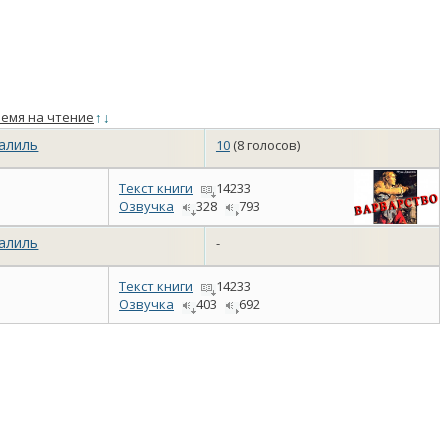
емя на чтение
↑
↓
алиль
10
(8 голосов)
Текст книги
14233
Озвучка
328
793
алиль
-
Текст книги
14233
Озвучка
403
692