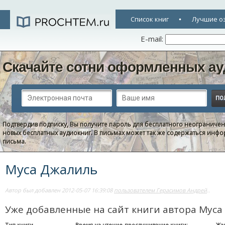
Список книг
Лучшие о
E-mail:
Скачайте сотни оформленных ау
Подтвердив подписку, Вы получите пароль для бесплатного неограниче
новых бесплатных аудиокниг. В письмах может так же содержаться информ
письма.
Муса Джалиль
Автор был добавлен 2012-05-07 16:39:08
пользователем Герасимов Андрей
..
Уже добавленные на сайт книги автора Мус
Тип книги
Время на чтение-прослушивание книги:
Жа