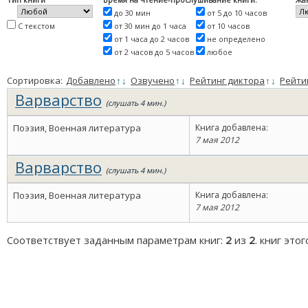
до 30 мин
от 5 до 10 часов
С текстом
от 30 мин до 1 часа
от 10 часов
от 1 часа до 2 часов
не определено
от 2 часов до 5 часов
любое
Сортировка:
Добавлено
↑
↓
Озвучено
↑
↓
Рейтинг диктора
↑
↓
Рейти
Варварство
(слушать 4 мин.)
Поэзия, Военная литература
Книга добавлена:
7 мая 2012
Варварство
(слушать 4 мин.)
Поэзия, Военная литература
Книга добавлена:
7 мая 2012
Соответствует заданным параметрам книг:
2
из
2
. книг это