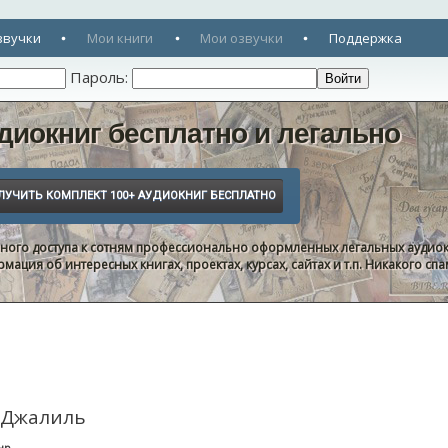
звучки
Мои книги
Мои озвучки
Поддержка
Пароль:
диокниг бесплатно и легально
нного доступа к сотням профессионально оформленных легальных аудиок
ация об интересных книгах, проектах, курсах, сайтах и т.п. Никакого с
а Джалиль
нр