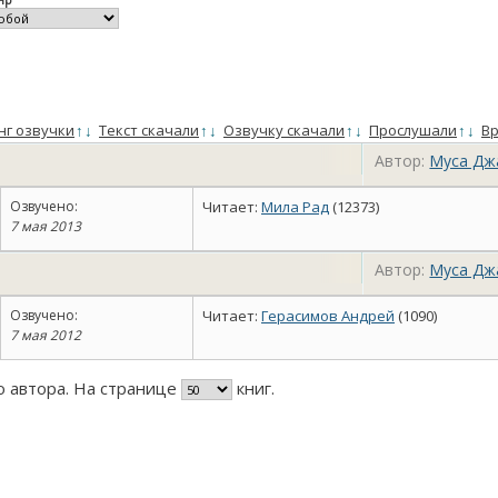
нг озвучки
↑
↓
Текст скачали
↑
↓
Озвучку скачали
↑
↓
Прослушали
↑
↓
Вр
Автор:
Муса Дж
Озвучено:
Читает:
Мила Рад
(12373)
7 мая 2013
Автор:
Муса Дж
Озвучено:
Читает:
Герасимов Андрей
(1090)
7 мая 2012
го автора. На странице
книг.