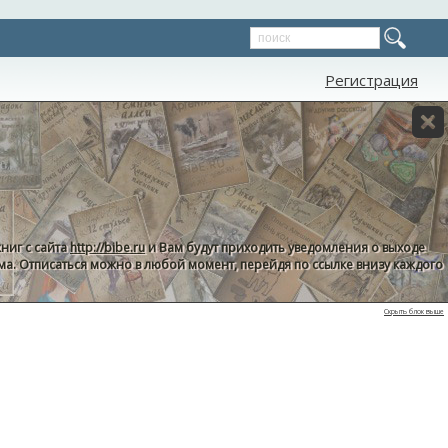
Регистрация
ниг с сайта
http://bibe.ru
и Вам будут приходить уведомления о выходе
пама. Отписаться можно в любой момент, перейдя по ссылке внизу каждого
Скрыть блок выше