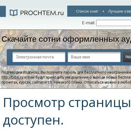
Список книг
Лучшие озв
E-mail:
Скачайте сотни оформленных ау
Подтвердив подписку, Вы получите пароль для бесплатного неограниче
http://bibe.ru
и Вам будут приходить уведомления о выходе новых беспла
проектах, курсах, сайтах и т.п. Никакого спама. Отписаться можно в люб
Просмотр страницы 
доступен.