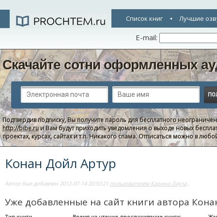
Список книг
Лучшие озв
E-mail:
Скачайте сотни оформленных ау
Подтвердив подписку, Вы получите пароль для бесплатного неограниче
http://bibe.ru
и Вам будут приходить уведомления о выходе новых беспла
проектах, курсах, сайтах и т.п. Никакого спама. Отписаться можно в люб
Конан Дойл Артур
Автор был добавлен 2012-07-14 20:50:21
пользователем Карина Лаута
..
Уже добавленные на сайт книги автора Кона
Тип книги
Время на чтение-прослушивание книги:
Жа