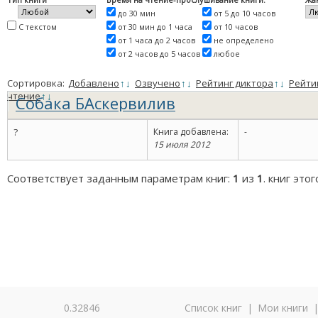
до 30 мин
от 5 до 10 часов
С текстом
от 30 мин до 1 часа
от 10 часов
от 1 часа до 2 часов
не определено
от 2 часов до 5 часов
любое
Сортировка:
Добавлено
↑
↓
Озвучено
↑
↓
Рейтинг диктора
↑
↓
Рейти
чтение
↑
↓
Собака БАскервилив
?
Книга добавлена:
-
15 июля 2012
Соответствует заданным параметрам книг:
1
из
1
. книг это
0.32846
Список книг
|
Мои книги