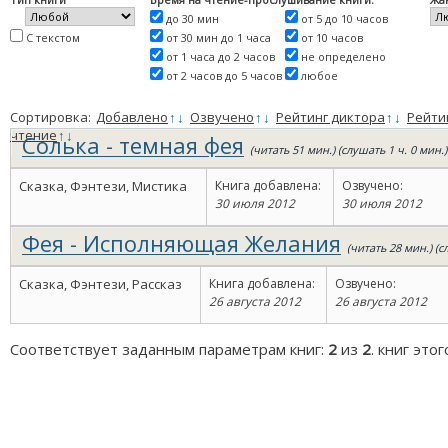
до 30 мин
от 5 до 10 часов
С текстом
от 30 мин до 1 часа
от 10 часов
от 1 часа до 2 часов
не определено
от 2 часов до 5 часов
любое
Сортировка:
Добавлено
↑
↓
Озвучено
↑
↓
Рейтинг диктора
↑
↓
Рейти
чтение
↑
↓
Солька - темная фея
(читать 51 мин.) (слушать 1 ч. 0 мин.)
Сказка, Фэнтези, Мистика
Книга добавлена:
Озвучено:
30 июля 2012
30 июля 2012
Фея - Исполняющая Желания
(читать 28 мин.) (
Сказка, Фэнтези, Рассказ
Книга добавлена:
Озвучено:
26 августа 2012
26 августа 2012
Соответствует заданным параметрам книг:
2
из
2
. книг это