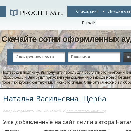
Список книг
Лучшие озв
E-mail:
Скачайте сотни оформленных ау
Подтвердив подписку, Вы получите пароль для бесплатного неограниче
http://bibe.ru
и Вам будут приходить уведомления о выходе новых беспла
проектах, курсах, сайтах и т.п. Никакого спама. Отписаться можно в люб
Наталья Васильевна Щерба
Автор был добавлен 2012-07-30 10:47:36
пользователем Мила Рад
..
Уже добавленные на сайт книги автора Нат
Тип книги
Время на чтение-прослушивание книги:
Жа