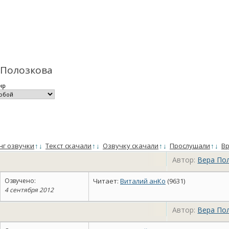
 Полозкова
нр
нг озвучки
↑
↓
Текст скачали
↑
↓
Озвучку скачали
↑
↓
Прослушали
↑
↓
Вр
Автор:
Вера По
Озвучено:
Читает:
Виталий анКо
(9631)
4 сентября 2012
Автор:
Вера По