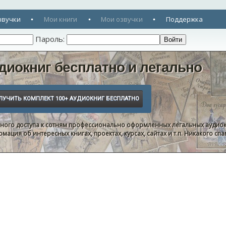
звучки
Мои книги
Мои озвучки
Поддержка
Пароль:
диокниг бесплатно и легально
нного доступа к сотням профессионально оформленных легальных аудиок
ация об интересных книгах, проектах, курсах, сайтах и т.п. Никакого с