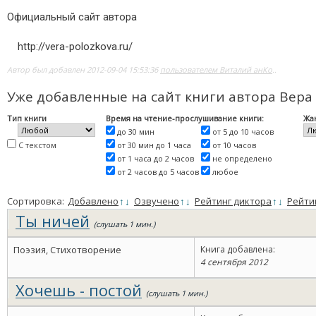
Официальный сайт автора
http://vera-polozkova.ru/
Автор был добавлен 2012-09-04 15:53:36
пользователем Виталий анКо
..
Уже добавленные на сайт книги автора Вера
Тип книги
Время на чтение-прослушивание книги:
Жа
до 30 мин
от 5 до 10 часов
С текстом
от 30 мин до 1 часа
от 10 часов
от 1 часа до 2 часов
не определено
от 2 часов до 5 часов
любое
Сортировка:
Добавлено
↑
↓
Озвучено
↑
↓
Рейтинг диктора
↑
↓
Рейти
Ты ничей
(слушать 1 мин.)
Поэзия, Стихотворение
Книга добавлена:
4 сентября 2012
Хочешь - постой
(слушать 1 мин.)