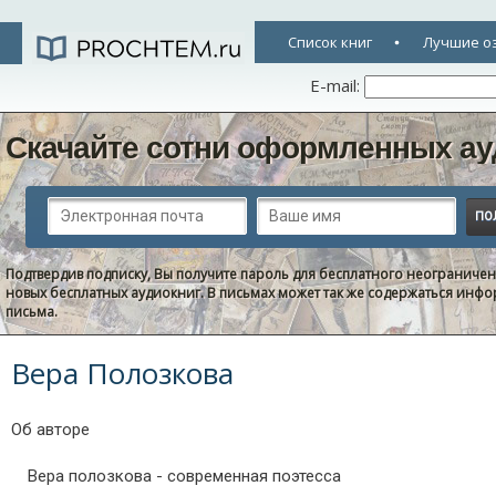
Список книг
Лучшие о
E-mail:
Скачайте сотни оформленных ау
Подтвердив подписку, Вы получите пароль для бесплатного неограниче
новых бесплатных аудиокниг. В письмах может так же содержаться информ
письма.
Вера Полозкова
Об авторе
Вера полозкова - современная поэтесса