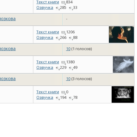
Текст книги
834
Озвучка
285
33
лозкова
-
Текст книги
1206
Озвучка
266
88
лозкова
10
(1 голосов)
Текст книги
1380
Озвучка
229
49
лозкова
10
(3 голосов)
Текст книги
0
Озвучка
194
78