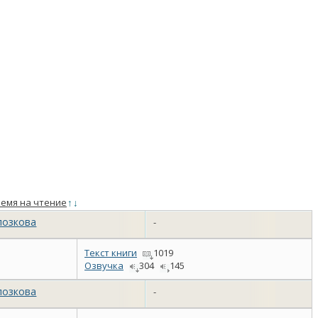
емя на чтение
↑
↓
лозкова
-
Текст книги
1019
Озвучка
304
145
лозкова
-