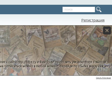
Регистрация
ниг с сайта
http://bibe.ru
и Вам будут приходить уведомления о выходе
пама. Отписаться можно в любой момент, перейдя по ссылке внизу каждого
Скрыть блок выше