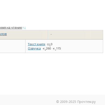
емя на чтение
↑
↓
олов
-
Текст книги
0
Озвучка
260
115
© 2009-2025 Прочтем.ру