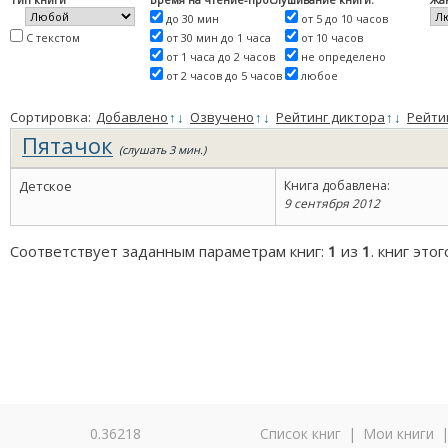
до 30 мин
от 5 до 10 часов
С текстом
от 30 мин до 1 часа
от 10 часов
от 1 часа до 2 часов
не определено
от 2 часов до 5 часов
любое
Сортировка:
Добавлено
↑
↓
Озвучено
↑
↓
Рейтинг диктора
↑
↓
Рейти
Пятачок
(слушать 3 мин.)
Детское
Книга добавлена:
9 сентября 2012
Соответствует заданным параметрам книг:
1
из
1
. книг это
0.36218
Список книг
|
Мои книги