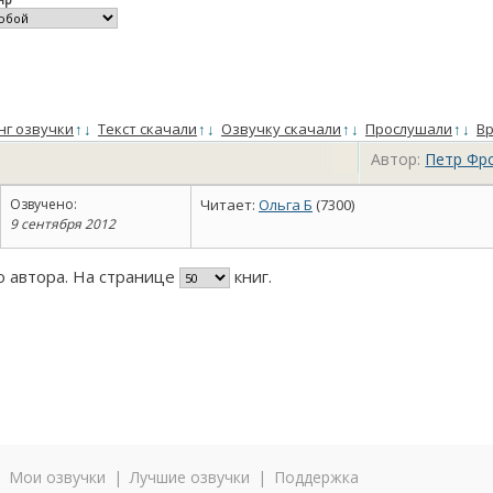
нг озвучки
↑
↓
Текст скачали
↑
↓
Озвучку скачали
↑
↓
Прослушали
↑
↓
Вр
Автор:
Петр Фр
Озвучено:
Читает:
Ольга Б
(7300)
9 сентября 2012
го автора. На странице
книг.
|
Мои озвучки
|
Лучшие озвучки
|
Поддержка