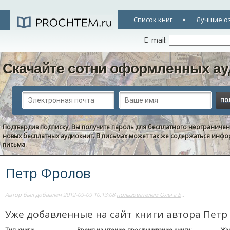
Список книг
Лучшие о
E-mail:
Скачайте сотни оформленных ау
Подтвердив подписку, Вы получите пароль для бесплатного неограниче
новых бесплатных аудиокниг. В письмах может так же содержаться информ
письма.
Петр Фролов
Автор был добавлен 2012-09-09 10:13:08
пользователем Ольга Б
..
Уже добавленные на сайт книги автора Петр
Тип книги
Время на чтение-прослушивание книги:
Жа