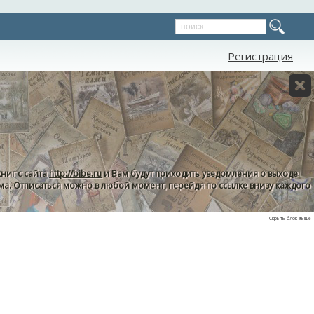
Регистрация
ниг с сайта
http://bibe.ru
и Вам будут приходить уведомления о выходе
пама. Отписаться можно в любой момент, перейдя по ссылке внизу каждого
Скрыть блок выше