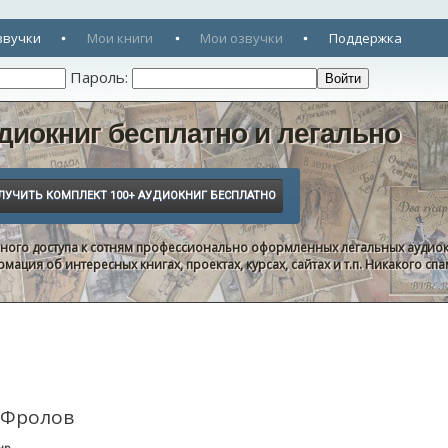
звучки
Мои книги
Мои озвучки
Поддержка
Пароль:
диокниг бесплатно и легально
нного доступа к сотням профессионально оформленных легальных аудиок
ация об интересных книгах, проектах, курсах, сайтах и т.п. Никакого с
 Фролов
нр