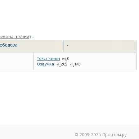
емя на чтение
↑
↓
Лебедева
-
Текст книги
0
Озвучка
265
145
© 2009-2025 Прочтем.ру