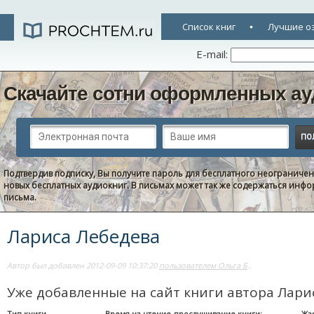
Список книг
Лучшие о
E-mail:
Скачайте сотни оформленных ау
Подтвердив подписку, Вы получите пароль для бесплатного неограниче
новых бесплатных аудиокниг. В письмах может так же содержаться информ
письма.
Лариса Лебедева
Автор был добавлен 2012-09-09 10:37:20
пользователем Ольга Б
..
Уже добавленные на сайт книги автора Лари
Тип книги
Время на чтение-прослушивание книги:
Жа