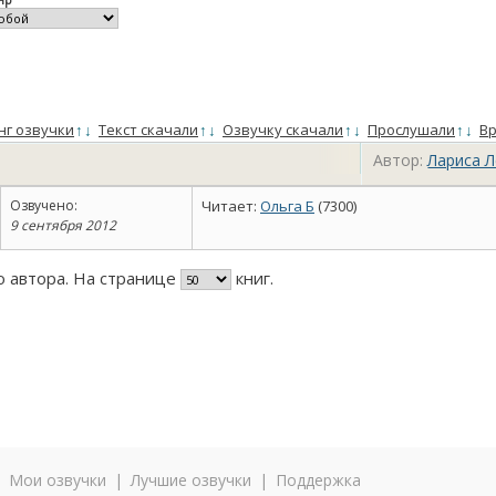
нг озвучки
↑
↓
Текст скачали
↑
↓
Озвучку скачали
↑
↓
Прослушали
↑
↓
Вр
Автор:
Лариса 
Озвучено:
Читает:
Ольга Б
(7300)
9 сентября 2012
го автора. На странице
книг.
|
Мои озвучки
|
Лучшие озвучки
|
Поддержка