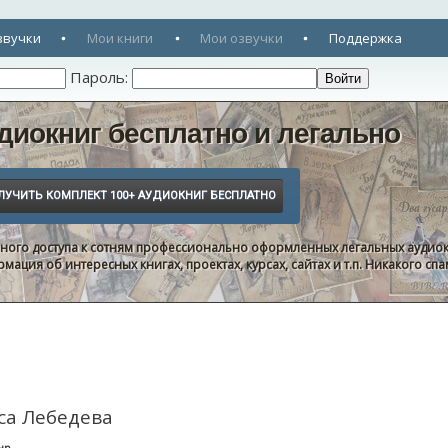
звучки
Мои книги
Мои озвучки
Поддержка
Пароль:
диокниг бесплатно и легально
нного доступа к сотням профессионально оформленных легальных аудиок
ация об интересных книгах, проектах, курсах, сайтах и т.п. Никакого с
са Лебедева
нр