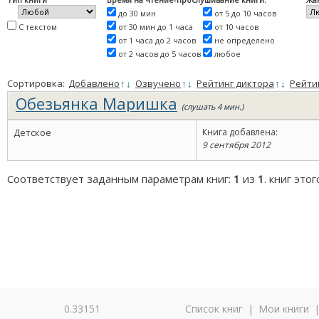
до 30 мин
от 5 до 10 часов
С текстом
от 30 мин до 1 часа
от 10 часов
от 1 часа до 2 часов
не определено
от 2 часов до 5 часов
любое
Сортировка:
Добавлено
↑
↓
Озвучено
↑
↓
Рейтинг диктора
↑
↓
Рейти
Обезьянка Маришка
(слушать 4 мин.)
Детское
Книга добавлена:
9 сентября 2012
Соответствует заданным параметрам книг:
1
из
1
. книг это
0.33151
Список книг
|
Мои книги