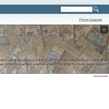
Регистрация
ниг с сайта
http://bibe.ru
и Вам будут приходить уведомления о выходе
пама. Отписаться можно в любой момент, перейдя по ссылке внизу каждого
Скрыть блок выше