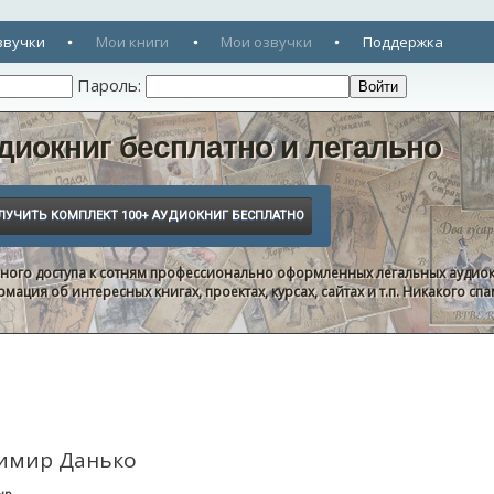
звучки
Мои книги
Мои озвучки
Поддержка
Пароль:
диокниг бесплатно и легально
нного доступа к сотням профессионально оформленных легальных аудиок
ация об интересных книгах, проектах, курсах, сайтах и т.п. Никакого с
димир Данько
нр