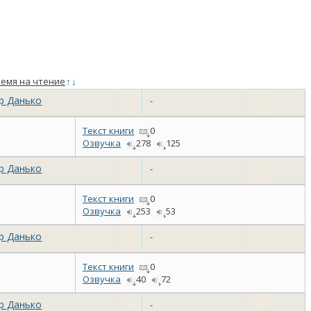
емя на чтение
↑
↓
р Данько
-
Текст книги
0
Озвучка
278
125
р Данько
-
Текст книги
0
Озвучка
253
53
р Данько
-
Текст книги
0
Озвучка
40
72
р Данько
-