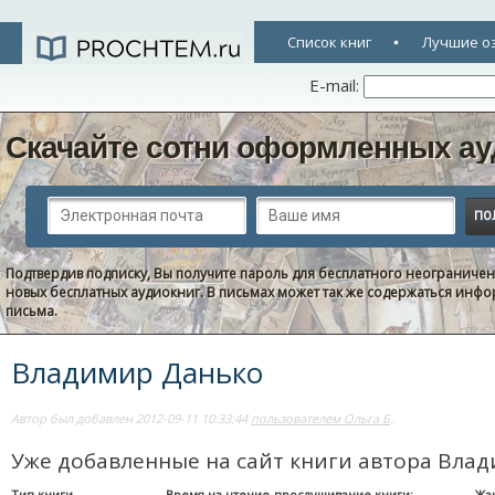
Список книг
Лучшие о
E-mail:
Скачайте сотни оформленных ау
Подтвердив подписку, Вы получите пароль для бесплатного неограниче
новых бесплатных аудиокниг. В письмах может так же содержаться информ
письма.
Владимир Данько
Автор был добавлен 2012-09-11 10:33:44
пользователем Ольга Б
..
Уже добавленные на сайт книги автора Вла
Тип книги
Время на чтение-прослушивание книги:
Жа