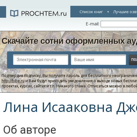
Список книг
Лучшие озв
E-mail:
Скачайте сотни оформленных ау
Подтвердив подписку, Вы получите пароль для бесплатного неограниче
http://bibe.ru
и Вам будут приходить уведомления о выходе новых беспла
проектах, курсах, сайтах и т.п. Никакого спама. Отписаться можно в люб
Лина Исааковна Дж
Об авторе