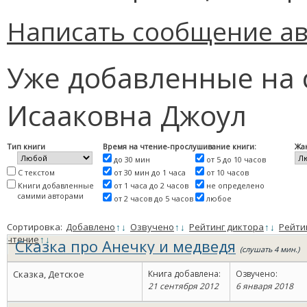
Написать сообщение ав
Уже добавленные на 
Исааковна Джоул
Тип книги
Время на чтение-прослушивание книги:
Жа
до 30 мин
от 5 до 10 часов
С текстом
от 30 мин до 1 часа
от 10 часов
Книги добавленные
от 1 часа до 2 часов
не определено
самими авторами
от 2 часов до 5 часов
любое
Сортировка:
Добавлено
↑
↓
Озвучено
↑
↓
Рейтинг диктора
↑
↓
Рейти
чтение
↑
↓
Сказка про Анечку и медведя
(слушать 4 мин.)
Сказка, Детское
Книга добавлена:
Озвучено:
21 сентября 2012
6 января 2018