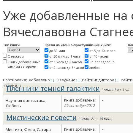
Уже добавленные на 
Вячеславовна Стагне
Тип книги
Время на чтение-прослушивание книги:
Жа
до 30 мин
от 5 до 10 часов
С текстом
от 30 мин до 1 часа
от 10 часов
Книги добавленные
от 1 часа до 2 часов
не определено
самими авторами
от 2 часов до 5 часов
любое
Сортировка:
Добавлено
↑
↓
Озвучено
↑
↓
Рейтинг диктора
↑
↓
Рейти
чтение
↑
↓
Пленники темной галактики
(читать 1 дн. 1 ч.)
Научная фантастика,
Книга добавлена:
-
Любовь
29 сентября 2012
Мистические повести
(читать 21 ч. 35 мин.)
Мистика, Юмор, Сатира
Книга добавлена:
-