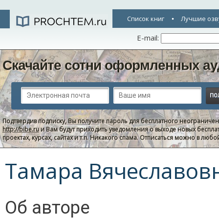
Список книг
Лучшие озв
E-mail:
Скачайте сотни оформленных ау
Подтвердив подписку, Вы получите пароль для бесплатного неограниче
http://bibe.ru
и Вам будут приходить уведомления о выходе новых беспла
проектах, курсах, сайтах и т.п. Никакого спама. Отписаться можно в люб
Тамара Вячеславов
Об авторе