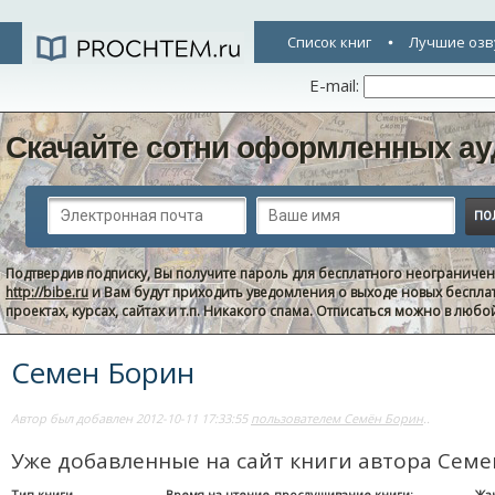
Список книг
Лучшие озв
E-mail:
Скачайте сотни оформленных ау
Подтвердив подписку, Вы получите пароль для бесплатного неограниче
http://bibe.ru
и Вам будут приходить уведомления о выходе новых беспла
проектах, курсах, сайтах и т.п. Никакого спама. Отписаться можно в люб
Семен Борин
Автор был добавлен 2012-10-11 17:33:55
пользователем Семён Борин
..
Уже добавленные на сайт книги автора Сем
Тип книги
Время на чтение-прослушивание книги:
Жа