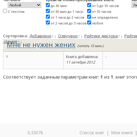
до 30 мин
от 5 до 10 часов
С текстом
от 30 мин до 1 часа
от 10 часов
от 1 часа до 2 часов
не определено
от 2 часов до 5 часов
любое
Сортировка:
Добавлено
↑
↓
Озвучено
↑
↓
Рейтинг диктора
↑
↓
Рейти
чтение
↑
↓
Мне не нужен жених
(читать 13 мин.)
?
Книга добавлена:
-
11 октября 2012
Соответствует заданным параметрам книг:
1
из
1
. книг это
0.33076
Список книг
|
Мои книги