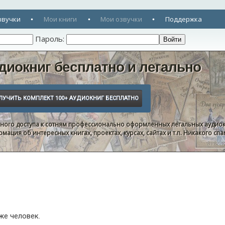
звучки
Мои книги
Мои озвучки
Поддержка
Пароль:
диокниг бесплатно и легально
нного доступа к сотням профессионально оформленных легальных аудиок
ация об интересных книгах, проектах, курсах, сайтах и т.п. Никакого с
же человек.