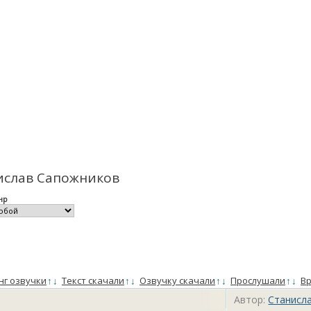
нислав Сапожников
нр
нг озвучки
↑
↓
Текст скачали
↑
↓
Озвучку скачали
↑
↓
Прослушали
↑
↓
Вр
Автор:
Станисл