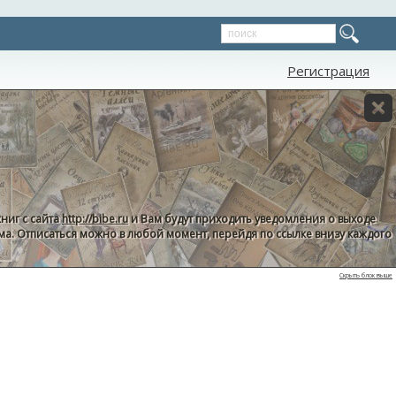
Регистрация
ниг с сайта
http://bibe.ru
и Вам будут приходить уведомления о выходе
пама. Отписаться можно в любой момент, перейдя по ссылке внизу каждого
Скрыть блок выше