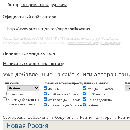
Автор:
современный
,
русский
Официальный сайт автора
http://www.proza.ru/avtor/sapozhnikovstas
Автор был добавлен 2012-10-21 15:41:30
пользователем Артур Мiндзiяров
.
Последнее изменение 2014-09-22 12:12:53
пользователем Артур Мiндзiяров
.
Личная страница автора
Написать сообщение автору
Уже добавленные на сайт книги автора Ста
Тип книги
Время на чтение-прослушивание книги:
Жа
до 30 мин
от 5 до 10 часов
С текстом
от 30 мин до 1 часа
от 10 часов
Книги добавленные
от 1 часа до 2 часов
не определено
самими авторами
от 2 часов до 5 часов
любое
Сортировка:
Добавлено
↑
↓
Озвучено
↑
↓
Рейтинг диктора
↑
↓
Рейти
Новая Россия