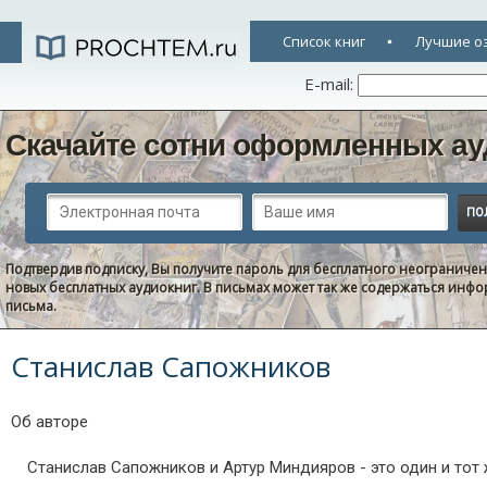
Список книг
Лучшие о
E-mail:
Скачайте сотни оформленных ау
Подтвердив подписку, Вы получите пароль для бесплатного неограниче
новых бесплатных аудиокниг. В письмах может так же содержаться информ
письма.
Станислав Сапожников
Об авторе
Станислав Сапожников и Артур Миндияров - это один и тот 