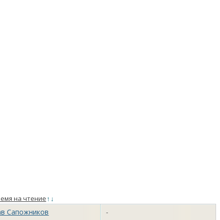
емя на чтение
↑
↓
ав Сапожников
-