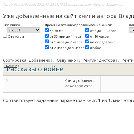
Автор был добавлен 2012-11-22 11:13:33
пользователем Футман Владимир
..
Уже добавленные на сайт книги автора Вла
Тип книги
Время на чтение-прослушивание книги:
Жа
до 30 мин
от 5 до 10 часов
С текстом
от 30 мин до 1 часа
от 10 часов
от 1 часа до 2 часов
не определено
от 2 часов до 5 часов
любое
Сортировка:
Добавлено
↑
↓
Озвучено
↑
↓
Рейтинг диктора
↑
↓
Рейти
чтение
↑
↓
Рассказы о войне
?
Книга добавлена:
-
22 ноября 2012
Соответствует заданным параметрам книг:
1
из
1
. книг это