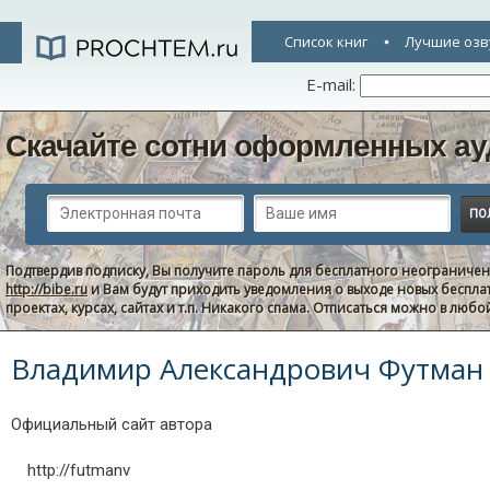
Список книг
Лучшие озв
E-mail:
Скачайте сотни оформленных ау
Подтвердив подписку, Вы получите пароль для бесплатного неограниче
http://bibe.ru
и Вам будут приходить уведомления о выходе новых беспла
проектах, курсах, сайтах и т.п. Никакого спама. Отписаться можно в люб
Владимир Александрович Футман
Официальный сайт автора
http://futmanv