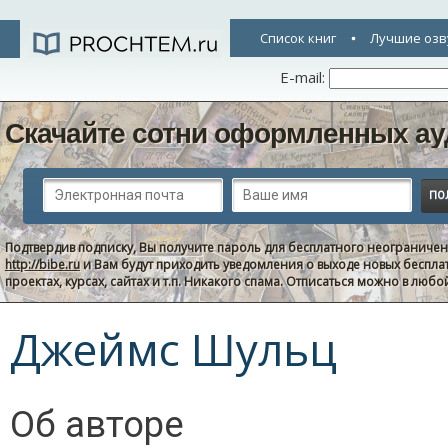
Список книг
Лучшие озв
E-mail:
Скачайте сотни оформленных ау
Подтвердив подписку, Вы получите пароль для бесплатного неограниче
http://bibe.ru
и Вам будут приходить уведомления о выходе новых беспла
проектах, курсах, сайтах и т.п. Никакого спама. Отписаться можно в люб
Джеймс Шульц
Об авторе