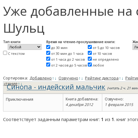
Уже добавленные на 
Шульц
Тип книги
Время на чтение-прослушивание книги:
Жа
до 30 мин
от 5 до 10 часов
С текстом
от 30 мин до 1 часа
от 10 часов
от 1 часа до 2 часов
не определено
от 2 часов до 5 часов
любое
Сортировка:
Добавлено
↑
↓
Озвучено
↑
↓
Рейтинг диктора
↑
↓
Рейти
чтение
↑
↓
Синопа - индейский мальчик
(читать 2 ч. 21 мин
мин.)
Приключения
Книга добавлена:
Озвучено:
4 декабря 2012
1 февраля 2015
Соответствует заданным параметрам книг:
1
из
1
. книг это