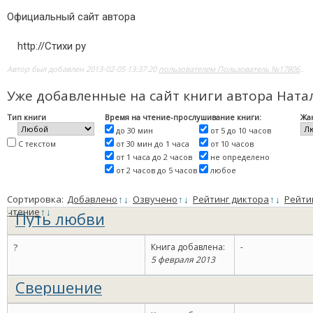
Официальный сайт автора
http://Стихи ру
Автор был добавлен 2013-02-05 13:37:20
пользователем Пользователь №17806
..
Уже добавленные на сайт книги автора Нат
Тип книги
Время на чтение-прослушивание книги:
Жа
до 30 мин
от 5 до 10 часов
С текстом
от 30 мин до 1 часа
от 10 часов
от 1 часа до 2 часов
не определено
от 2 часов до 5 часов
любое
Сортировка:
Добавлено
↑
↓
Озвучено
↑
↓
Рейтинг диктора
↑
↓
Рейти
чтение
↑
↓
Путь любви
?
Книга добавлена:
-
5 февраля 2013
Свершение