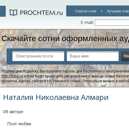
Список книг
Лучшие озв
E-mail:
Скачайте сотни оформленных ау
Подтвердив подписку, Вы получите пароль для бесплатного неограниче
http://bibe.ru
и Вам будут приходить уведомления о выходе новых беспла
проектах, курсах, сайтах и т.п. Никакого спама. Отписаться можно в люб
Наталия Николаевна Алмари
Об авторе
Поэт любви