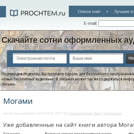
Список книг
Лучшие о
E-mail:
Скачайте сотни оформленных ау
Подтвердив подписку, Вы получите пароль для бесплатного неограниче
новых бесплатных аудиокниг. В письмах может так же содержаться информ
письма.
Могами
Автор был добавлен 2010-04-02 18:17:46
пользователем Лена Герасимова
..
Уже добавленные на сайт книги автора Мог
Тип книги
Время на чтение-прослушивание книги:
Жа