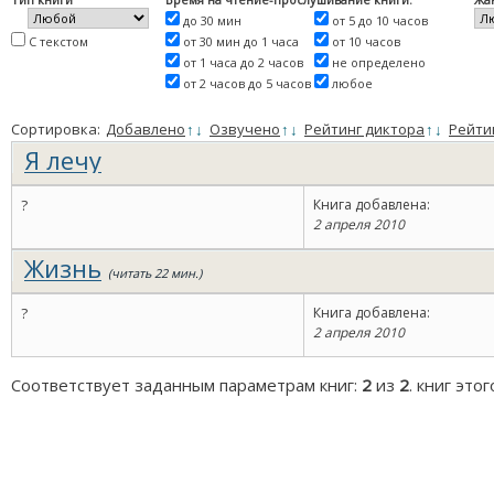
до 30 мин
от 5 до 10 часов
С текстом
от 30 мин до 1 часа
от 10 часов
от 1 часа до 2 часов
не определено
от 2 часов до 5 часов
любое
Сортировка:
Добавлено
↑
↓
Озвучено
↑
↓
Рейтинг диктора
↑
↓
Рейти
Я лечу
?
Книга добавлена:
2 апреля 2010
Жизнь
(читать 22 мин.)
?
Книга добавлена:
2 апреля 2010
Соответствует заданным параметрам книг:
2
из
2
. книг это