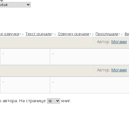
нг озвучки
↑
↓
Текст скачали
↑
↓
Озвучку скачали
↑
↓
Прослушали
↑
↓
Вр
Автор:
Могами
-
-
Автор:
Могами
-
-
го автора. На странице
книг.