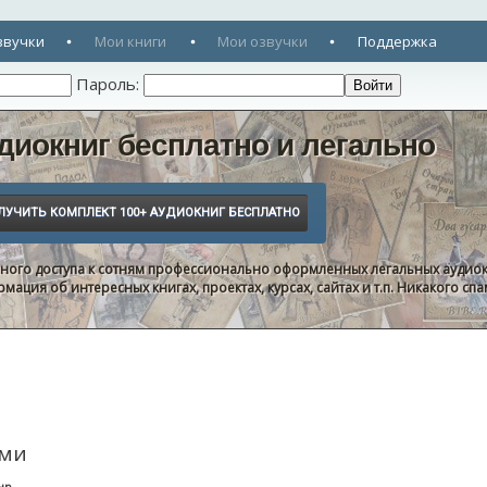
звучки
Мои книги
Мои озвучки
Поддержка
Пароль:
диокниг бесплатно и легально
нного доступа к сотням профессионально оформленных легальных аудиок
ация об интересных книгах, проектах, курсах, сайтах и т.п. Никакого с
ами
нр