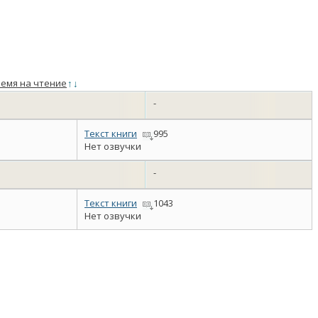
емя на чтение
↑
↓
-
Текст книги
995
Нет озвучки
-
Текст книги
1043
Нет озвучки