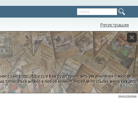
Регистрация
ниг с сайта
http://bibe.ru
и Вам будут приходить уведомления о выходе
пама. Отписаться можно в любой момент, перейдя по ссылке внизу каждого
Скрыть блок выше