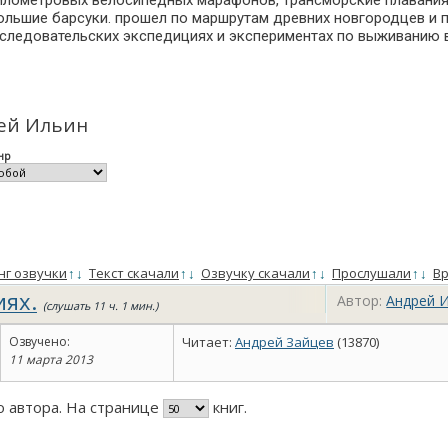
илометровых велосипедных марафонов, трансморские плавания 
 большие барсуки. прошел по маршрутам древних новгородцев и 
в исследовательских экспедициях и экспериментах по выживанию 
рей Ильин
нр
нг озвучки
↑
↓
Текст скачали
↑
↓
Озвучку скачали
↑
↓
Прослушали
↑
↓
Вр
ях.
Автор:
Андрей 
(слушать 11 ч. 1 мин.)
Озвучено:
Читает:
Андрей Зайцев
(13870)
11 марта 2013
го автора. На странице
книг.