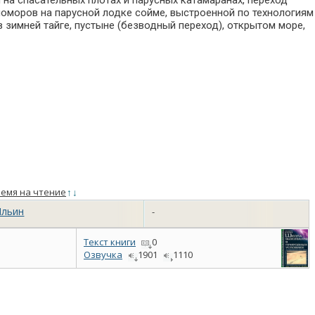
на спасательных плотах и парусных катамаранах, переход
поморов на парусной лодке сойме, выстроенной по технологиям
в зимней тайге, пустыне (безводный переход), открытом море,
емя на чтение
↑
↓
Ильин
-
Текст книги
0
Озвучка
1901
1110