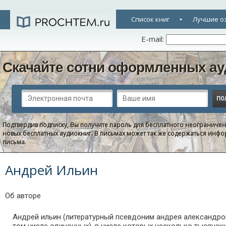
Список книг
Лучшие о
E-mail:
Скачайте сотни оформленных ау
Подтвердив подписку, Вы получите пароль для бесплатного неограниче
новых бесплатных аудиокниг. В письмах может так же содержаться информ
письма.
Андрей Ильин
Об авторе
Андрей ильин (литературный псевдоним андрея александрови