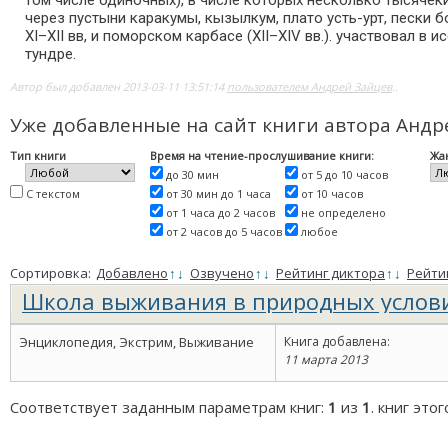
том числе одиночных), в числе которых несколько тысячек
через пустыни каракумы, кызылкум, плато усть-урт, пески
XI–XII вв, и поморском карбасе (XII–XIV вв.). участвовал 
тундре.
Автор был добавлен 2013-03-11 13:51:14
пользователем Андрей Зайцев
..
Уже добавленные на сайт книги автора Анд
Тип книги
Время на чтение-прослушивание книги:
Жа
до 30 мин
от 5 до 10 часов
С текстом
от 30 мин до 1 часа
от 10 часов
от 1 часа до 2 часов
не определено
от 2 часов до 5 часов
любое
Сортировка:
Добавлено
↑
↓
Озвучено
↑
↓
Рейтинг диктора
↑
↓
Рейти
Школа выживания в природных услови
Энциклопедия, Экстрим, Выживание
Книга добавлена:
11 марта 2013
Соответствует заданным параметрам книг:
1
из
1
. книг это