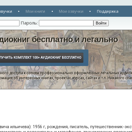
звучки
Мои книги
Мои озвучки
Поддержка
Пароль:
диокниг бесплатно и легально
нного доступа к сотням профессионально оформленных легальных аудиок
ация об интересных книгах, проектах, курсах, сайтах и т.п. Никакого с
ча ильичева): 1956 г, рождения, писатель, путешественник-эк