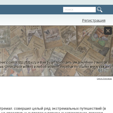
Регистрация
ниг с сайта
http://bibe.ru
и Вам будут приходить уведомления о выходе
пама. Отписаться можно в любой момент, перейдя по ссылке внизу каждого
Скрыть блок выше
стремал. совершил целый ряд экстремальных путешествий (в