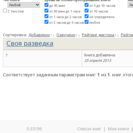
до 30 мин
от 5 до 10 часов
С текстом
от 30 мин до 1 часа
от 10 часов
от 1 часа до 2 часов
не определено
от 2 часов до 5 часов
любое
Сортировка:
Добавлено
↑
↓
Озвучено
↑
↓
Рейтинг диктора
↑
↓
Рейти
Своя разведка
?
Книга добавлена:
25 апреля 2013
Соответствует заданным параметрам книг:
1
из
1
. книг это
0.33196
Список книг
|
Мои книги