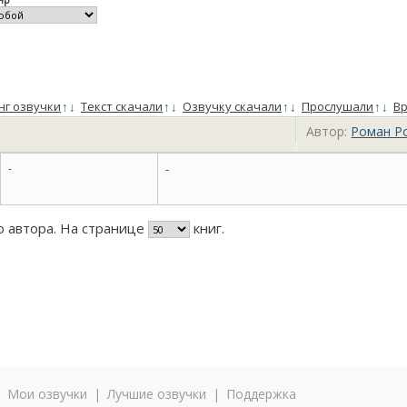
нг озвучки
↑
↓
Текст скачали
↑
↓
Озвучку скачали
↑
↓
Прослушали
↑
↓
Вр
Автор:
Роман Р
-
-
го автора. На странице
книг.
|
Мои озвучки
|
Лучшие озвучки
|
Поддержка