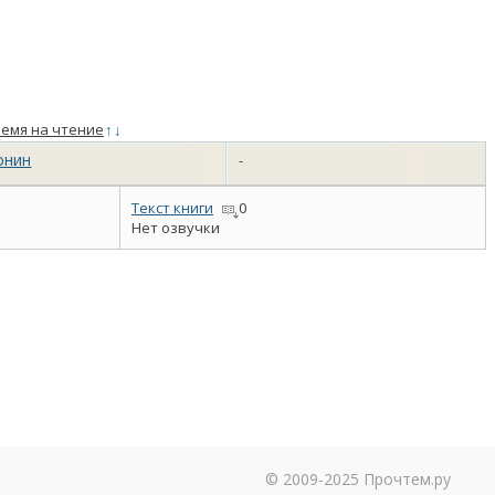
емя на чтение
↑
↓
онин
-
Текст книги
0
Нет озвучки
© 2009-2025 Прочтем.ру