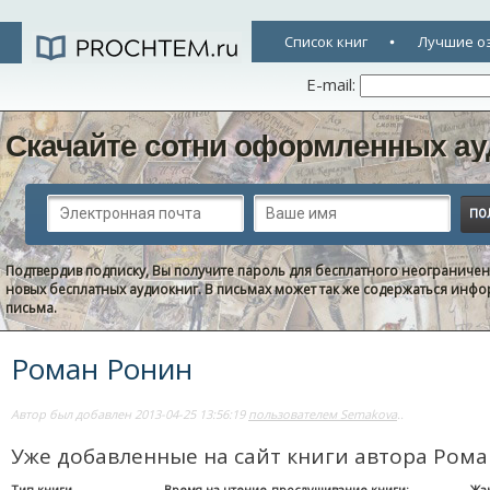
Список книг
Лучшие о
E-mail:
Скачайте сотни оформленных ау
Подтвердив подписку, Вы получите пароль для бесплатного неограниче
новых бесплатных аудиокниг. В письмах может так же содержаться информ
письма.
Роман Ронин
Автор был добавлен 2013-04-25 13:56:19
пользователем Semakova
..
Уже добавленные на сайт книги автора Ром
Тип книги
Время на чтение-прослушивание книги:
Жа