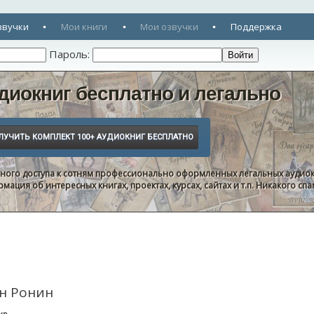
звучки
Мои книги
Мои озвучки
Поддержка
Пароль:
диокниг бесплатно и легально
нного доступа к сотням профессионально оформленных легальных аудиок
ация об интересных книгах, проектах, курсах, сайтах и т.п. Никакого с
ан Ронин
нр