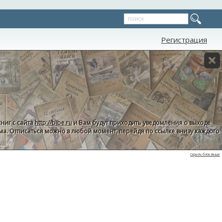
Регистрация
ниг с сайта
http://bibe.ru
и Вам будут приходить уведомления о выходе
пама. Отписаться можно в любой момент, перейдя по ссылке внизу каждого
Скрыть блок выше