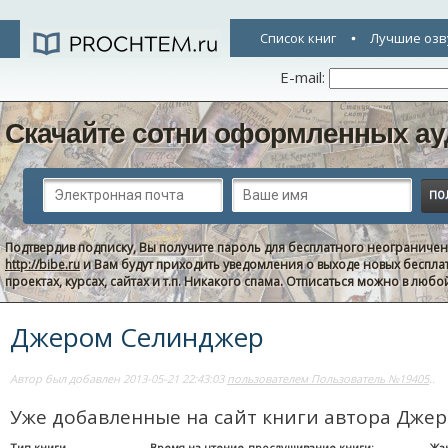
Список книг
Лучшие озв
E-mail:
Скачайте сотни оформленных ау
Подтвердив подписку, Вы получите пароль для бесплатного неограниче
http://bibe.ru
и Вам будут приходить уведомления о выходе новых беспла
проектах, курсах, сайтах и т.п. Никакого спама. Отписаться можно в люб
Джером Селинджер
Автор был добавлен 2013-05-21 22:43:03
пользователем Пользователь №19405
..
Уже добавленные на сайт книги автора Дже
Тип книги
Время на чтение-прослушивание книги:
Жа