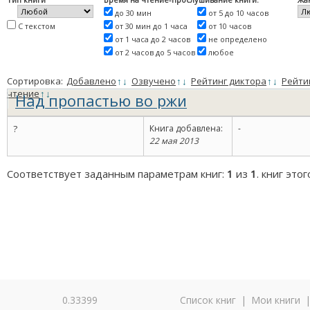
до 30 мин
от 5 до 10 часов
С текстом
от 30 мин до 1 часа
от 10 часов
от 1 часа до 2 часов
не определено
от 2 часов до 5 часов
любое
Сортировка:
Добавлено
↑
↓
Озвучено
↑
↓
Рейтинг диктора
↑
↓
Рейти
чтение
↑
↓
Над пропастью во ржи
?
Книга добавлена:
-
22 мая 2013
Соответствует заданным параметрам книг:
1
из
1
. книг это
0.33399
Список книг
|
Мои книги