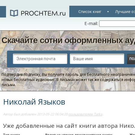
Список книг
Лучшие о
E-mail:
Скачайте сотни оформленных ау
Подтвердив подписку, Вы получите пароль для бесплатного неограниче
новых бесплатных аудиокниг. В письмах может так же содержаться информ
письма.
Николай Языков
Автор был добавлен 2013-05-22 06:04:20
пользователем Tarka
..
Уже добавленные на сайт книги автора Нико
Тип книги
Время на чтение-прослушивание книги:
Жа