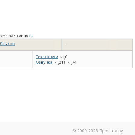
емя на чтение
↑
↓
 Языков
-
Текст книги
0
Озвучка
211
74
© 2009-2025 Прочтем.ру