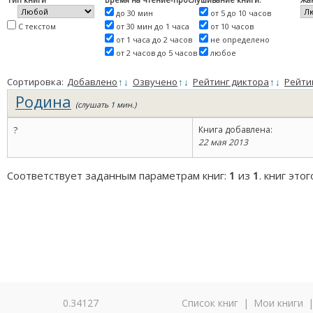
до 30 мин
от 5 до 10 часов
С текстом
от 30 мин до 1 часа
от 10 часов
от 1 часа до 2 часов
не определено
от 2 часов до 5 часов
любое
Сортировка:
Добавлено
↑
↓
Озвучено
↑
↓
Рейтинг диктора
↑
↓
Рейти
Родина
(слушать 1 мин.)
?
Книга добавлена:
22 мая 2013
Соответствует заданным параметрам книг:
1
из
1
. книг это
0.34127
Список книг
|
Мои книги