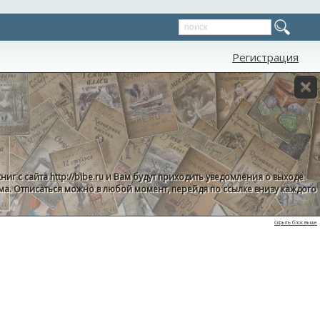
Регистрация
ниг с сайта
http://bibe.ru
и Вам будут приходить уведомления о выходе
пама. Отписаться можно в любой момент, перейдя по ссылке внизу каждого
Скрыть блок выше