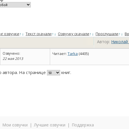
нг озвучки
↑
↓
Текст скачали
↑
↓
Озвучку скачали
↑
↓
Прослушали
↑
↓
Вр
Автор:
Николай
Озвучено:
Читает:
Tarka
(4405)
22 мая 2013
го автора. На странице
книг.
|
Мои озвучки
|
Лучшие озвучки
|
Поддержка