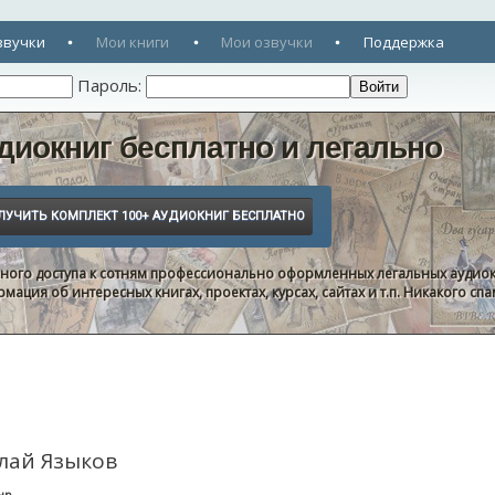
звучки
Мои книги
Мои озвучки
Поддержка
Пароль:
диокниг бесплатно и легально
нного доступа к сотням профессионально оформленных легальных аудиок
ация об интересных книгах, проектах, курсах, сайтах и т.п. Никакого с
лай Языков
нр