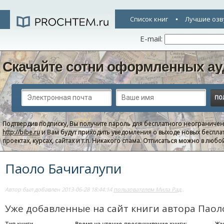
Список книг
Лучшие озв
E-mail:
Скачайте сотни оформленных ау
Подтвердив подписку, Вы получите пароль для бесплатного неограниче
http://bibe.ru
и Вам будут приходить уведомления о выходе новых беспла
проектах, курсах, сайтах и т.п. Никакого спама. Отписаться можно в люб
Паоло Бачигалупи
Автор был добавлен 2013-06-28 18:44:14
пользователем Мила Рад
..
Уже добавленные на сайт книги автора Паол
Тип книги
Время на чтение-прослушивание книги:
Жа