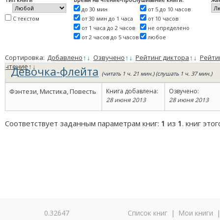
до 30 мин
от 5 до 10 часов
С текстом
от 30 мин до 1 часа
от 10 часов
от 1 часа до 2 часов
не определено
от 2 часов до 5 часов
любое
Сортировка:
Добавлено
↑
↓
Озвучено
↑
↓
Рейтинг диктора
↑
↓
Рейти
чтение
↑
↓
Девочка-флейта
(читать 1 ч. 21 мин.) (слушать 1 ч. 37 мин.)
Фэнтези, Мистика, Повесть
Книга добавлена:
Озвучено:
28 июня 2013
28 июня 2013
Соответствует заданным параметрам книг:
1
из
1
. книг это
0.32647
Список книг
|
Мои книги